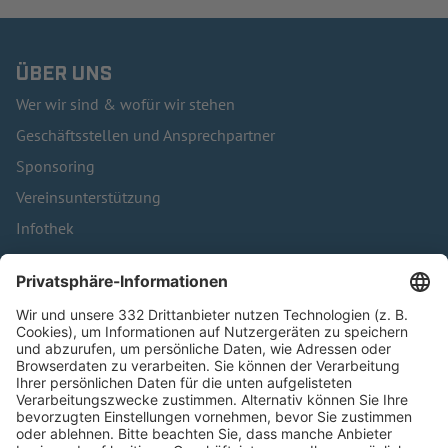
ÜBER UNS
Wer wir sind & wofür wir stehen
Geschäftsstellen und Ansprechpartner
Sponsoring
Vereinsunterstützung
Infothek
Kontakt
HÄUFIG BESUCHTE SEITEN
Pässe und Vereinswechsel
Trainerausbildung
Schulungsangebot Vereinsmitarbeiter
BFV-Geschäftsstellen