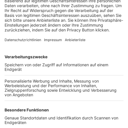
Trainerbörse
Login SpielPlus
FOLGE DEM BFV
TOP-VEREINE
TOP-PARTNER