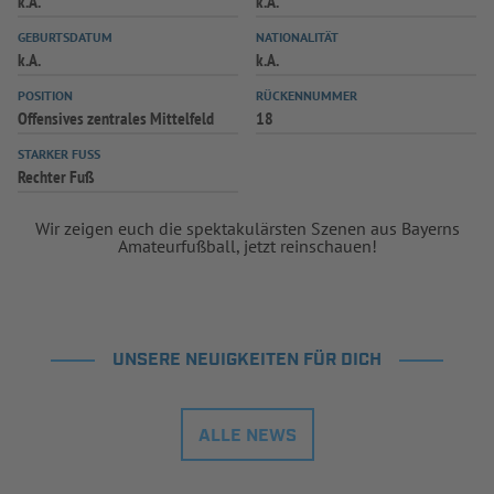
k.A.
k.A.
INFOTHEK
SPIELPLUS
GEBURTSDATUM
NATIONALITÄT
k.A.
k.A.
POSITION
RÜCKENNUMMER
Offensives zentrales Mittelfeld
18
STARKER FUSS
Rechter Fuß
Wir zeigen euch die spektakulärsten Szenen aus Bayerns
Amateurfußball, jetzt reinschauen!
UNSERE NEUIGKEITEN FÜR DICH
ALLE NEWS