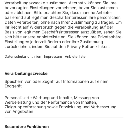
Schulungsangebot Vereinsmitarbeiter
BFV-Geschäftsstellen
Trainerbörse
Login SpielPlus
FOLGE DEM BFV
TOP-VEREINE
TOP-PARTNER