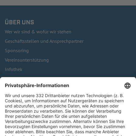
ÜBER UNS
Wer wir sind & wofür wir stehen
Geschäftsstellen und Ansprechpartner
Sponsoring
Vereinsunterstützung
Infothek
Kontakt
HÄUFIG BESUCHTE SEITEN
Pässe und Vereinswechsel
Trainerausbildung
Schulungsangebot Vereinsmitarbeiter
BFV-Geschäftsstellen