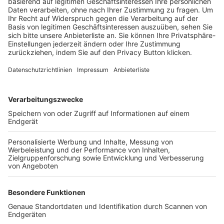
Trainerbörse
Login SpielPlus
FOLGE DEM BFV
TOP-VEREINE
TOP-PARTNER