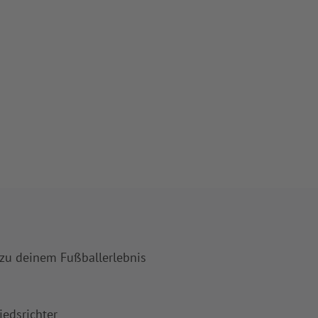
 zu deinem Fußballerlebnis
iedsrichter