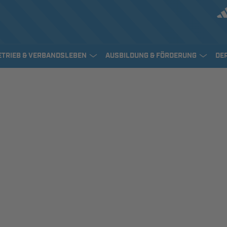
ETRIEB & VERBANDSLEBEN
AUSBILDUNG & FÖRDERUNG
DE