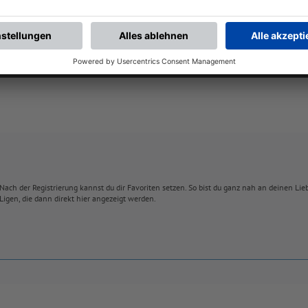
BONNIERE DEN BFV-WHATSAPP-KANAL!
Nach der Registrierung kannst du dir Favoriten setzen. So bist du ganz nah an deinen Li
Ligen, die dann direkt hier angezeigt werden.