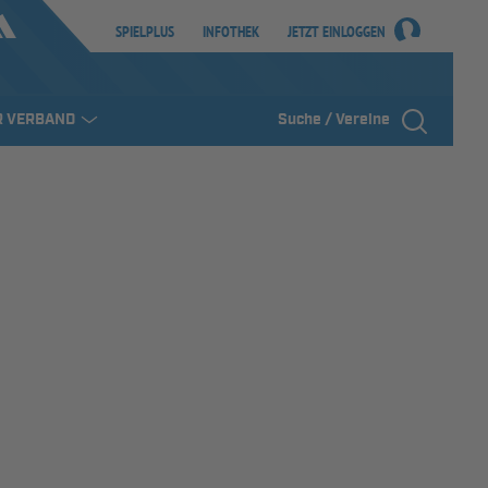
SPIELPLUS
INFOTHEK
JETZT EINLOGGEN
R VERBAND
Suche / Vereine