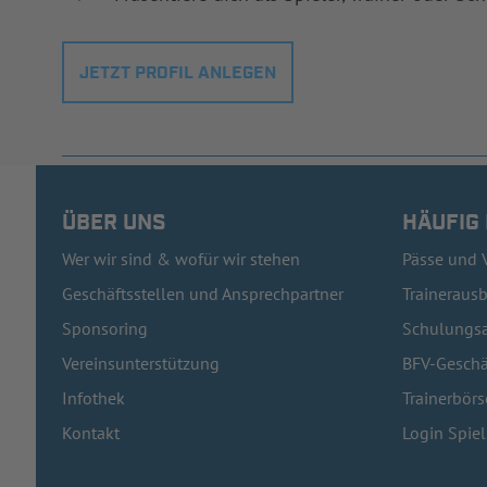
JETZT PROFIL ANLEGEN
ÜBER UNS
HÄUFIG
Wer wir sind & wofür wir stehen
Pässe und 
Geschäftsstellen und Ansprechpartner
Traineraus
Sponsoring
Schulungsa
Vereinsunterstützung
BFV-Geschä
Infothek
Trainerbörs
Kontakt
Login Spie