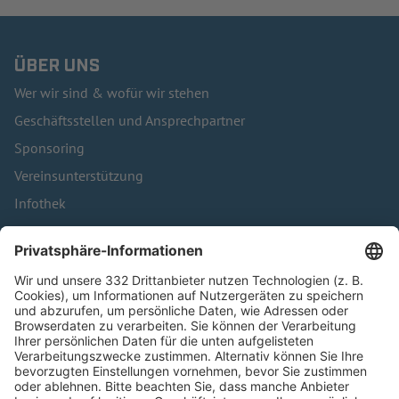
ÜBER UNS
Wer wir sind & wofür wir stehen
Geschäftsstellen und Ansprechpartner
Sponsoring
Vereinsunterstützung
Infothek
Kontakt
HÄUFIG BESUCHTE SEITEN
Pässe und Vereinswechsel
Trainerausbildung
Schulungsangebot Vereinsmitarbeiter
BFV-Geschäftsstellen