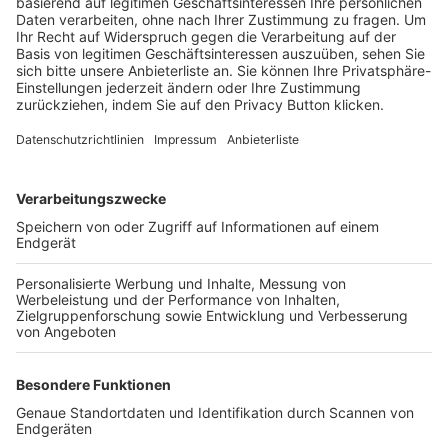
Trainerbörse
Login SpielPlus
FOLGE DEM BFV
TOP-VEREINE
TOP-PARTNER