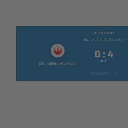
LETZTES SPIEL
FR..
19.06.2026 /19:00 Uhr


:
( 
 )
:
(SG) Laufen/
Leobendorf
ZUM SPIEL