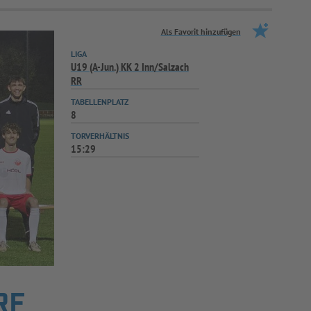
Als Favorit hinzufügen
LIGA
U19 (A-Jun.) KK 2 Inn/Salzach
RR
TABELLENPLATZ
8
TORVERHÄLTNIS
15:29
RF