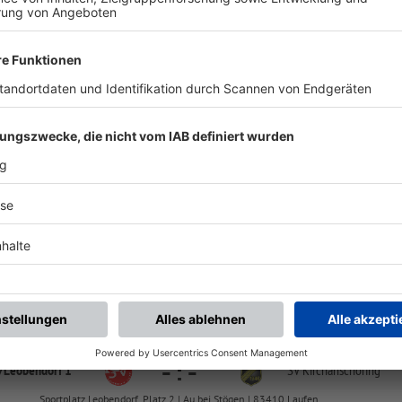
chste Spiele
Letzte Spiele
Kompletter Spielplan
FS/AJ/K-FS/I/S/1
-
:
-
ia Salzburg U17
(SG) Laufen/
Leobendor
SV Austria Salzburg | Eichetstraße 29 | 5020 Salzburg
FS/AJ/K-FS/I/S/1
-
:
-
/
Leobendorf 1
SV Kirchanschöring
Sportplatz Leobendorf, Platz 2 | Au bei Stögen | 83410 Laufen