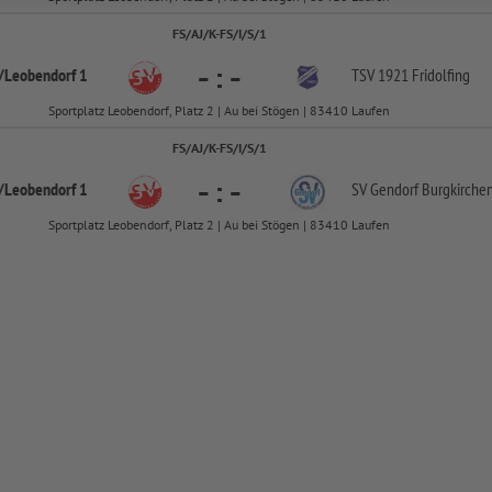
FS/AJ/K-FS/I/S/1
-
:
-
/
Leobendorf 1
TSV 1921 Fridolfing
Sportplatz Leobendorf, Platz 2 | Au bei Stögen | 83410 Laufen
FS/AJ/K-FS/I/S/1
-
:
-
/
Leobendorf 1
SV Gendorf Burgkirche
Sportplatz Leobendorf, Platz 2 | Au bei Stögen | 83410 Laufen