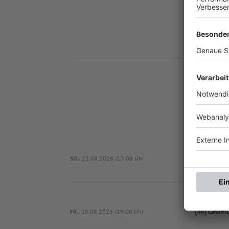
Nä
SV Austr
SO..
23.08.2026 /13:00 Uhr
(SG) Laufen
FR..
28.08.2026 /19:00 Uhr