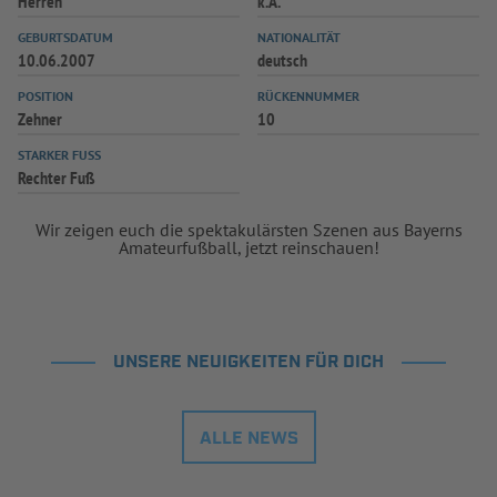
Herren
k.A.
INFOTHEK
SPIELPLUS
GEBURTSDATUM
NATIONALITÄT
10.06.2007
deutsch
POSITION
RÜCKENNUMMER
Zehner
10
STARKER FUSS
Rechter Fuß
Wir zeigen euch die spektakulärsten Szenen aus Bayerns
Amateurfußball, jetzt reinschauen!
UNSERE NEUIGKEITEN FÜR DICH
ALLE NEWS