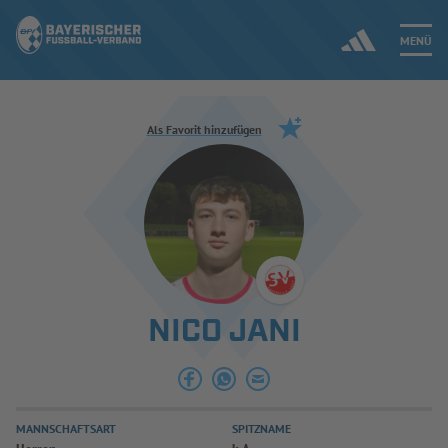
MENÜ
Jetzt einloggen
Als Favorit hinzufügen
ERGEBNISSE & WETTBEWERBE
NEUIGKEITEN
SPIELBETRIEB & VERBANDSLEBEN
NICO JANI
AUSBILDUNG & FÖRDERUNG
DER VERBAND
MANNSCHAFTSART
SPITZNAME