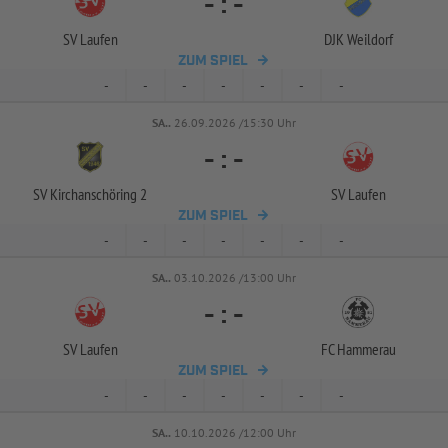
-
:
-
SV Laufen
DJK Weildorf
ZUM SPIEL
-
-
-
-
-
-
-
SA..
26.09.2026 /15:30 Uhr
-
:
-
SV Kirchanschöring 2
SV Laufen
ZUM SPIEL
-
-
-
-
-
-
-
SA..
03.10.2026 /13:00 Uhr
-
:
-
SV Laufen
FC Hammerau
ZUM SPIEL
-
-
-
-
-
-
-
SA..
10.10.2026 /12:00 Uhr