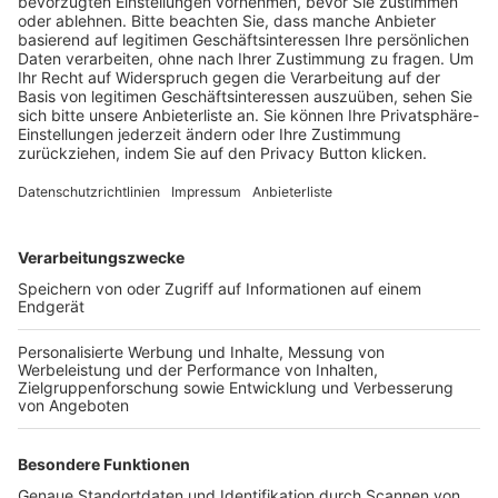
BFV-Geschäftsstellen
Trainerbörse
Login SpielPlus
FOLGE DEM BFV
TOP-VEREINE
TOP-PARTNER