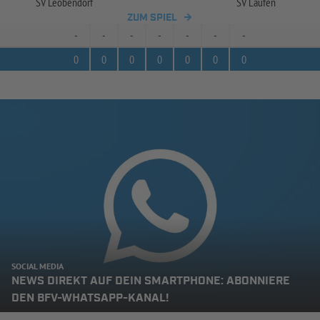
SV Leobendorf
SV Laufen
ZUM SPIEL
-
-
-
-
-
-
-
0
0
0
0
0
0
0
SOCIAL MEDIA
NEWS DIREKT AUF DEIN SMARTPHONE: ABONNIERE
DEN BFV-WHATSAPP-KANAL!