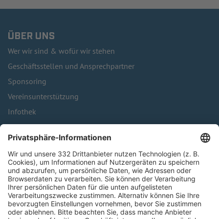
ÜBER UNS
Wer wir sind & wofür wir stehen
Geschäftsstellen und Ansprechpartner
Sponsoring
Vereinsunterstützung
Infothek
Kontakt
HÄUFIG BESUCHTE SEITEN
Pässe und Vereinswechsel
Trainerausbildung
Schulungsangebot Vereinsmitarbeiter
BFV-Geschäftsstellen