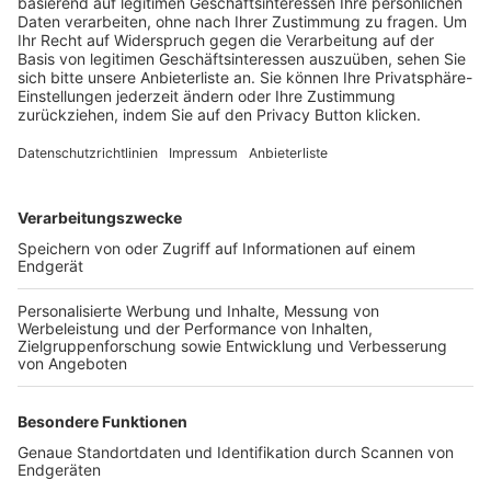
Trainerbörse
Login SpielPlus
FOLGE DEM BFV
TOP-VEREINE
TOP-PARTNER