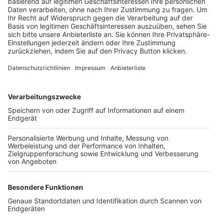
Trainerbörse
Login SpielPlus
FOLGE DEM BFV
TOP-VEREINE
TOP-PARTNER