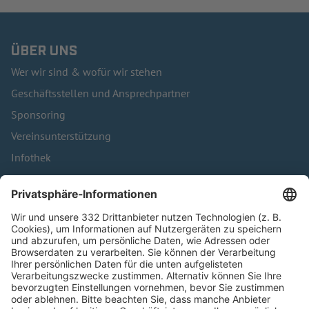
ÜBER UNS
Wer wir sind & wofür wir stehen
Geschäftsstellen und Ansprechpartner
Sponsoring
Vereinsunterstützung
Infothek
Kontakt
HÄUFIG BESUCHTE SEITEN
Pässe und Vereinswechsel
Trainerausbildung
Schulungsangebot Vereinsmitarbeiter
BFV-Geschäftsstellen