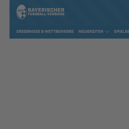
ERGEBNISSE & WETTBEWERBE
NEUIGKEITEN
SPIELB