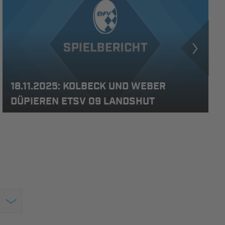
18.11.2025: KOLBECK UND WEBER
DÜPIEREN ETSV 09 LANDSHUT