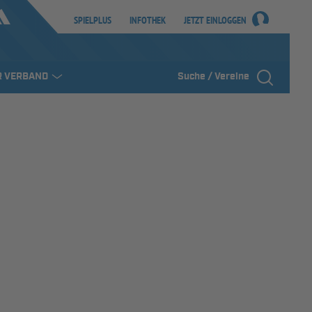
SPIELPLUS
INFOTHEK
JETZT EINLOGGEN
R VERBAND
Suche / Vereine