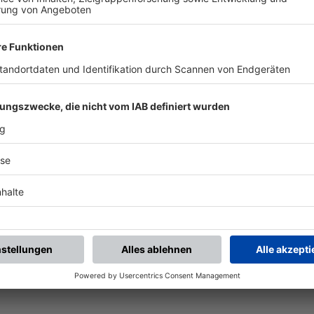
ALLE NEWS
chste Spiele
Letzte Spiele
Kompletter Spielplan
FS/AJ/K-FS/WEST/1
-
:
-
 Laberweinting
(SG) TSV Ergoldsbach
Sportanlage Laberweinting, Platz 1 | Sportplatzstr. 8 | 84082 Laberweinting