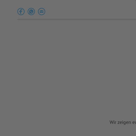
Wir zeigen e