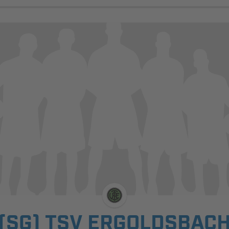
(SG) TSV ERGOLDSBAC