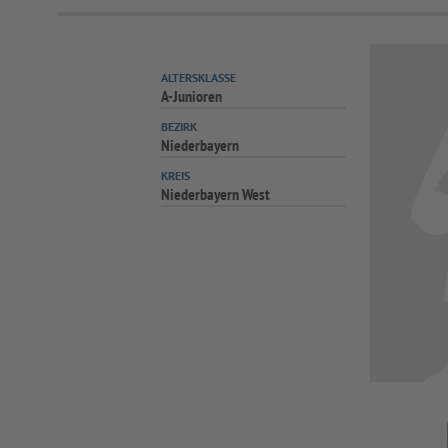
ALTERSKLASSE
A-Junioren
BEZIRK
Niederbayern
KREIS
Niederbayern West