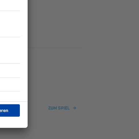
ZUM SPIEL