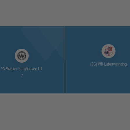
(SG) VfR Laberweinting
SV Wacker Burghausen U1
7