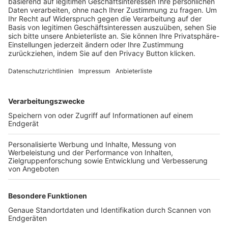
Trainerbörse
Login SpielPlus
FOLGE DEM BFV
TOP-VEREINE
TOP-PARTNER