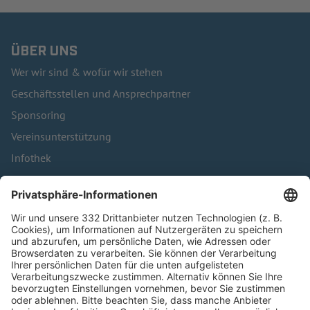
ÜBER UNS
Wer wir sind & wofür wir stehen
Geschäftsstellen und Ansprechpartner
Sponsoring
Vereinsunterstützung
Infothek
Kontakt
HÄUFIG BESUCHTE SEITEN
Pässe und Vereinswechsel
Trainerausbildung
Schulungsangebot Vereinsmitarbeiter
BFV-Geschäftsstellen