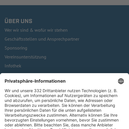
ÜBER UNS
Wer wir sind & wofür wir stehen
Geschäftsstellen und Ansprechpartner
Sponsoring
Vereinsunterstützung
Infothek
Kontakt
HÄUFIG BESUCHTE SEITEN
Pässe und Vereinswechsel
Trainerausbildung
Schulungsangebot Vereinsmitarbeiter
BFV-Geschäftsstellen