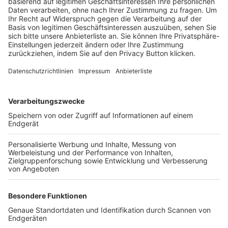
Trainerbörse
Login SpielPlus
FOLGE DEM BFV
TOP-VEREINE
TOP-PARTNER