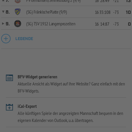
7.
16
28:49
-21
13
(SG) FränkischePlatte (9/9)
8.
16
35:108
-73
10
(SG) TSV 1912 Langenprozelten
9.
16
14:87
-73
0
LEGENDE
BFV-Widget generieren
Aktuelle Ansicht als Widget auf Ihre Website? Ganz einfach mit den
BFV-Widgets.
iCal-Export
Alle künftigen Spiele der angezeigten Mannschaft bequem in den
eigenen Kalender von Outlook, u.a. übertragen.