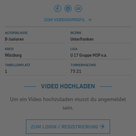
ZUM VEREINSPROFIL
ALTERSKLASSE
BEZIRK
B-Junioren
Unterfranken
KREIS
LIGA
Würzburg
U 17 Gruppe MSP n.a.
TABELLENPLATZ
TORVERHÄLTNIS
1
73:21
VIDEO HOCHLADEN
Um ein Video hochzuladen musst du angemeldet
sein.
ZUM LOGIN / REGISTRIERUNG