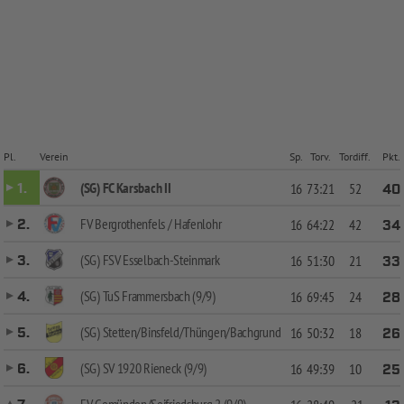
Pl.
Verein
Sp.
Torv.
Tordiff.
Pkt.
(SG) FC Karsbach II
1.
16
73:21
52
40
FV Bergrothenfels / Hafenlohr
2.
16
64:22
42
34
(SG) FSV Esselbach-Steinmark
3.
16
51:30
21
33
(SG) TuS Frammersbach (9/9)
4.
16
69:45
24
28
(SG) Stetten/Binsfeld/Thüngen/Bachgrund
5.
16
50:32
18
26
(SG) SV 1920 Rieneck (9/9)
6.
16
49:39
10
25
FV Gemünden/Seifriedsburg 2 (9/9)