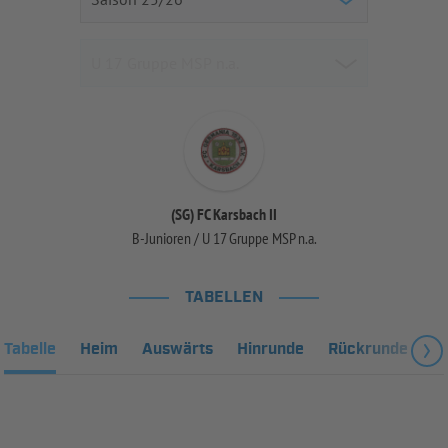
(SG) FC Karsbach II
B-Junioren / U 17 Gruppe MSP n.a.
TABELLEN
Tabelle
Heim
Auswärts
Hinrunde
Rückrunde
Fa