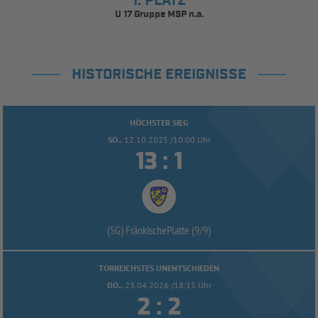
1. PLATZ
U 17 Gruppe MSP n.a.
HISTORISCHE EREIGNISSE
HÖCHSTER SIEG
SO..
12.10.2025 /10:00 Uhr


:
(SG) FränkischePlatte (9/
9)
TORREICHSTES UNENTSCHIEDEN
DO..
23.04.2026 /18:15 Uhr


: