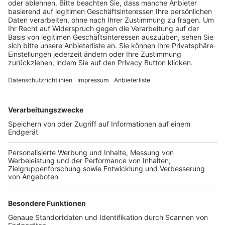
BFV-Geschäftsstellen
Trainerbörse
Login SpielPlus
FOLGE DEM BFV
TOP-VEREINE
TOP-PARTNER