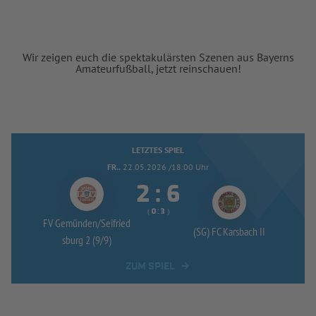
Wir zeigen euch die spektakulärsten Szenen aus Bayerns
Amateurfußball, jetzt reinschauen!
LETZTES SPIEL
FR..
22.05.2026 /18:00 Uhr


:
( 
 )
:
FV Gemünden/
Seifried
(SG) FC Karsbach II
sburg 2 (9/
9)
ZUM SPIEL