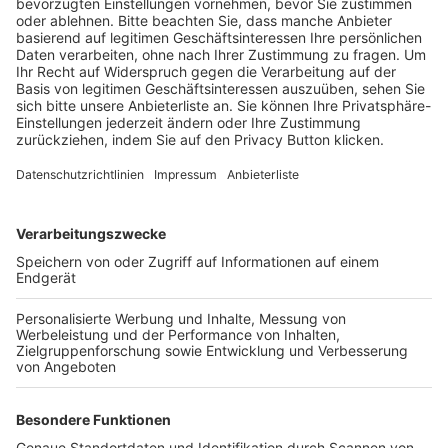
BFV-Geschäftsstellen
Trainerbörse
Login SpielPlus
FOLGE DEM BFV
TOP-VEREINE
TOP-PARTNER