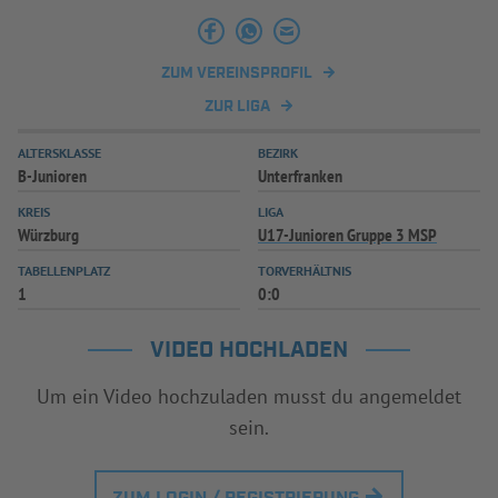
INFOTHEK
SPIELPLUS
ZUM VEREINSPROFIL
ZUR LIGA
ALTERSKLASSE
BEZIRK
B-Junioren
Unterfranken
KREIS
LIGA
Würzburg
U17-Junioren Gruppe 3 MSP
TABELLENPLATZ
TORVERHÄLTNIS
1
0:0
VIDEO HOCHLADEN
Um ein Video hochzuladen musst du angemeldet
sein.