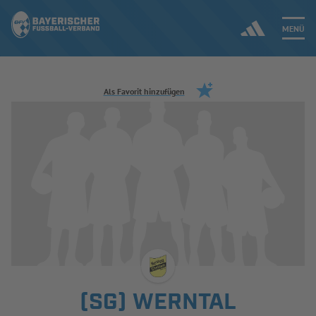
MENÜ
Jetzt einloggen
Als Favorit hinzufügen
ERGEBNISSE & WETTBEWERBE
NEUIGKEITEN
SPIELBETRIEB & VERBANDSLEBEN
AUSBILDUNG & FÖRDERUNG
DER VERBAND
(SG) WERNTAL