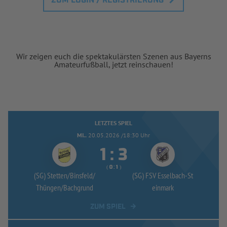
ZUM LOGIN / REGISTRIERUNG
Wir zeigen euch die spektakulärsten Szenen aus Bayerns
Amateurfußball, jetzt reinschauen!
LETZTES SPIEL
MI..
20.05.2026 /18:30 Uhr


:
( 
 )
:
(SG) Stetten/
Binsfeld/
(SG) FSV Esselbach-
St
Thüngen/
Bachgrund
einmark
ZUM SPIEL