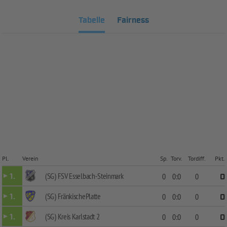
Tabelle
Fairness
Pl.
Verein
Sp.
Torv.
Tordiff.
Pkt.
(SG) FSV Esselbach-Steinmark
1.
0
0:0
0
0
(SG) FränkischePlatte
1.
0
0:0
0
0
(SG) Kreis Karlstadt 2
1.
0
0:0
0
0