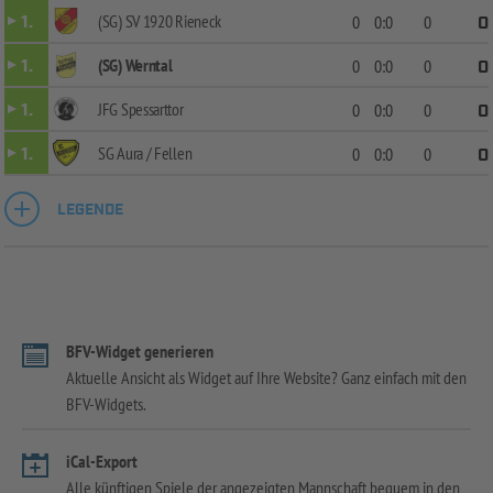
(SG) SV 1920 Rieneck
1.
0
0:0
0
0
(SG) Werntal
1.
0
0:0
0
0
JFG Spessarttor
1.
0
0:0
0
0
SG Aura / Fellen
1.
0
0:0
0
0
LEGENDE
BFV-Widget generieren
Aktuelle Ansicht als Widget auf Ihre Website? Ganz einfach mit den
BFV-Widgets.
iCal-Export
Alle künftigen Spiele der angezeigten Mannschaft bequem in den