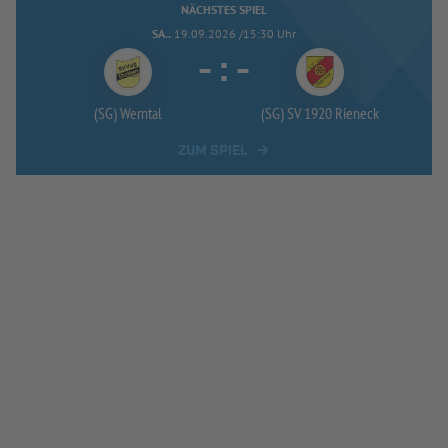
NÄCHSTES SPIEL
SA..
19.09.2026 /15:30 Uhr
-
:
-
(SG) Werntal
(SG) SV 1920 Rieneck
ZUM SPIEL