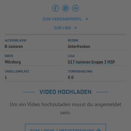
INFOTHEK
SPIELPLUS
ZUM VEREINSPROFIL
ZUR LIGA
ALTERSKLASSE
BEZIRK
B-Junioren
Unterfranken
KREIS
LIGA
Würzburg
U17-Junioren Gruppe 3 MSP
TABELLENPLATZ
TORVERHÄLTNIS
1
0:0
VIDEO HOCHLADEN
Um ein Video hochzuladen musst du angemeldet
sein.