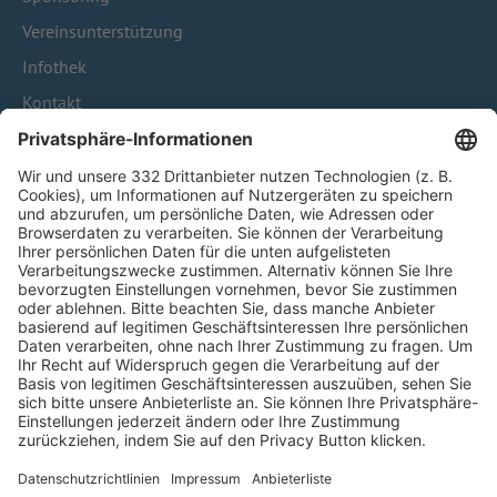
Vereinsunterstützung
Infothek
Kontakt
HÄUFIG BESUCHTE SEITEN
Pässe und Vereinswechsel
Trainerausbildung
Schulungsangebot Vereinsmitarbeiter
BFV-Geschäftsstellen
Trainerbörse
Login SpielPlus
FOLGE DEM BFV