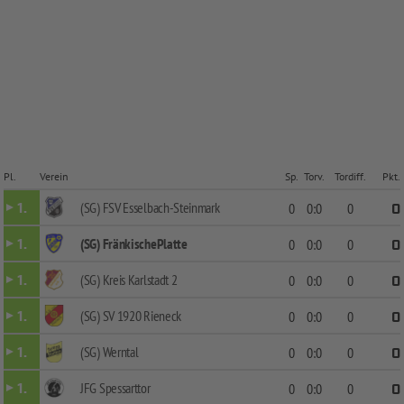
Pl.
Verein
Sp.
Torv.
Tordiff.
Pkt.
(SG) FSV Esselbach-Steinmark
1.
0
0:0
0
0
(SG) FränkischePlatte
1.
0
0:0
0
0
(SG) Kreis Karlstadt 2
1.
0
0:0
0
0
(SG) SV 1920 Rieneck
1.
0
0:0
0
0
(SG) Werntal
1.
0
0:0
0
0
JFG Spessarttor
1.
0
0:0
0
0