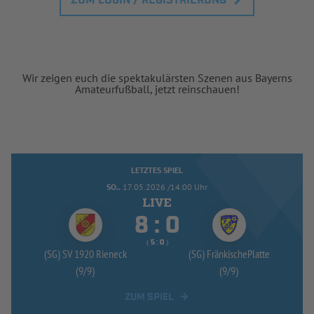
ZUM LOGIN / REGISTRIERUNG
Wir zeigen euch die spektakulärsten Szenen aus Bayerns
Amateurfußball, jetzt reinschauen!
LETZTES SPIEL
SO..
17.05.2026 /14:00 Uhr


:
( 
 )
:
(SG) SV 1920 Rieneck
(SG) FränkischePlatte
(9/
9)
(9/
9)
ZUM SPIEL