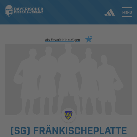
MENÜ
Jetzt einloggen
Als Favorit hinzufügen
ERGEBNISSE & WETTBEWERBE
NEUIGKEITEN
SPIELBETRIEB & VERBANDSLEBEN
AUSBILDUNG & FÖRDERUNG
DER VERBAND
(SG) FRÄNKISCHEPLATTE