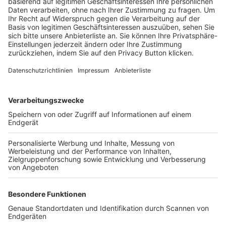
Trainerbörse
Login SpielPlus
FOLGE DEM BFV
TOP-VEREINE
TOP-PARTNER