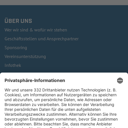
ÜBER UNS
Wer wir sind & wofür wir stehen
Geschäftsstellen und Ansprechpartner
Sponsoring
Vereinsunterstützung
Infothek
Kontakt
HÄUFIG BESUCHTE SEITEN
Pässe und Vereinswechsel
Trainerausbildung
Schulungsangebot Vereinsmitarbeiter
BFV-Geschäftsstellen