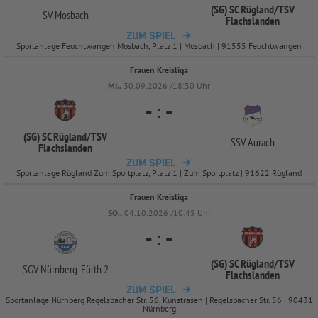
(SG) SC Rügland/
TSV
SV Mosbach
Flachslanden
ZUM SPIEL
Sportanlage Feuchtwangen Mosbach, Platz 1 | Mosbach | 91555 Feuchtwangen
Frauen Kreisliga
MI..
30.09.2026 /18:30 Uhr
-
:
-
(SG) SC Rügland/
TSV
SSV Aurach
Flachslanden
ZUM SPIEL
Sportanlage Rügland Zum Sportplatz, Platz 1 | Zum Sportplatz | 91622 Rügland
Frauen Kreisliga
SO..
04.10.2026 /10:45 Uhr
-
:
-
(SG) SC Rügland/
TSV
SGV Nürnberg-
Fürth 2
Flachslanden
ZUM SPIEL
Sportanlage Nürnberg Regelsbacher Str. 56, Kunstrasen | Regelsbacher Str. 56 | 90431
Nürnberg