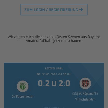
ZUM LOGIN / REGISTRIERUNG
Wir zeigen euch die spektakulärsten Szenen aus Bayerns
Amateurfußball, jetzt reinschauen!
LETZTES SPIEL
SO..
31.05.2026 /14:00 Uhr
:
:
U
(SG) SC Rügland/
TS
SV Poppenreuth
V Flachslanden