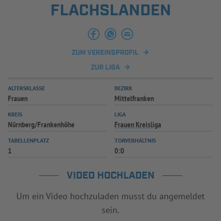
FLACHSLANDEN
INFOTHEK
SPIELPLUS
ZUM VEREINSPROFIL
ZUR LIGA
ALTERSKLASSE
BEZIRK
Frauen
Mittelfranken
KREIS
LIGA
Nürnberg/Frankenhöhe
Frauen Kreisliga
TABELLENPLATZ
TORVERHÄLTNIS
1
0:0
VIDEO HOCHLADEN
Um ein Video hochzuladen musst du angemeldet
sein.