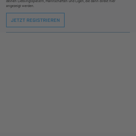
deinen Lieblingsspielern, Mannschaften und Ligen, die dann direkt hier
angezeigt werden.
JETZT REGISTRIEREN