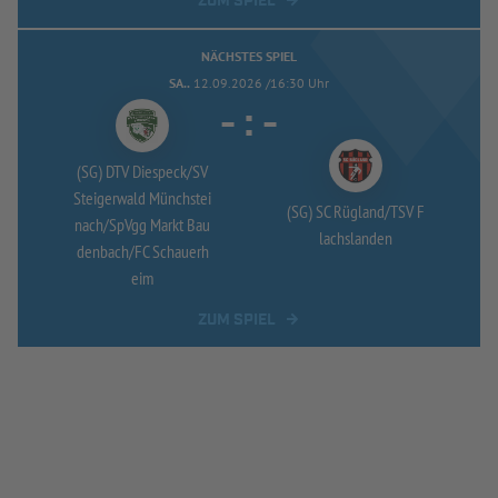
ZUM SPIEL
NÄCHSTES SPIEL
SA..
12.09.2026 /16:30 Uhr
-
:
-
(SG) DTV Diespeck/
SV
Steigerwald Münchstei
(SG) SC Rügland/
TSV F
nach/
SpVgg Markt Bau
lachslanden
denbach/
FC Schauerh
eim
ZUM SPIEL