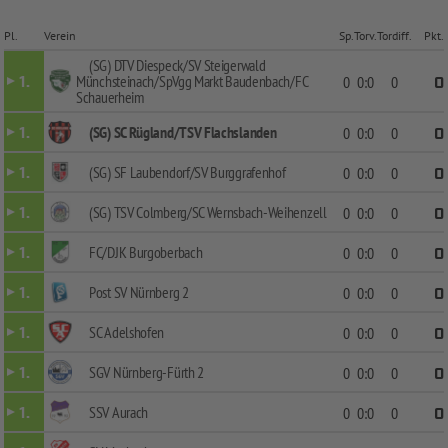
Pl.
Verein
Sp.
Torv.
Tordiff.
Pkt.
(SG) DTV Diespeck/SV Steigerwald
Münchsteinach/SpVgg Markt Baudenbach/FC
1.
0
0:0
0
0
Schauerheim
(SG) SC Rügland/TSV Flachslanden
1.
0
0:0
0
0
(SG) SF Laubendorf/SV Burggrafenhof
1.
0
0:0
0
0
(SG) TSV Colmberg/SC Wernsbach-Weihenzell
1.
0
0:0
0
0
FC/DJK Burgoberbach
1.
0
0:0
0
0
Post SV Nürnberg 2
1.
0
0:0
0
0
SC Adelshofen
1.
0
0:0
0
0
SGV Nürnberg-Fürth 2
1.
0
0:0
0
0
SSV Aurach
1.
0
0:0
0
0