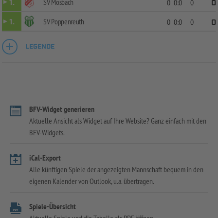
SV Mosbach
1.
0
0:0
0
0
SV Poppenreuth
1.
0
0:0
0
0
LEGENDE
BFV-Widget generieren
Aktuelle Ansicht als Widget auf Ihre Website? Ganz einfach mit den
BFV-Widgets.
iCal-Export
Alle künftigen Spiele der angezeigten Mannschaft bequem in den
eigenen Kalender von Outlook, u.a. übertragen.
Spiele-Übersicht