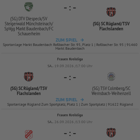
-
:
-
(SG) DTV Diespeck/
SV
Steigerwald Münchsteinach/
(SG) SC Rügland/
TSV
SpVgg Markt Baudenbach/
FC
Flachslanden
Schauerheim
ZUM SPIEL
Sportanlage Markt Baudenbach Roßbacher Str. 95, Platz 1 | Roßbacher Str. 95 | 91460
Markt Baudenbach
Frauen Kreisliga
SA..
19.09.2026 /17:00 Uhr
-
:
-
(SG) SC Rügland/
TSV
(SG) TSV Colmberg/
SC
Flachslanden
Wernsbach-
Weihenzell
ZUM SPIEL
Sportanlage Rügland Zum Sportplatz, Platz 1 | Zum Sportplatz | 91622 Rügland
Frauen Kreisliga
SA..
26.09.2026 /13:00 Uhr
-
:
-