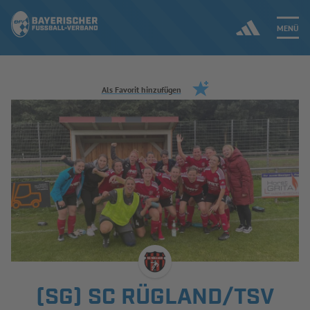
MENÜ
Jetzt einloggen
Als Favorit hinzufügen
ERGEBNISSE & WETTBEWERBE
NEUIGKEITEN
SPIELBETRIEB & VERBANDSLEBEN
AUSBILDUNG & FÖRDERUNG
DER VERBAND
(SG) SC RÜGLAND/TSV