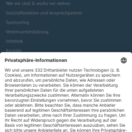
Wer wir sind & wofür wir stehen
Geschäftsstellen und Ansprechpartner
Sponsoring
Vereinsunterstützung
Infothek
Kontakt
HÄUFIG BESUCHTE SEITEN
Pässe und Vereinswechsel
Trainerausbildung
Schulungsangebot Vereinsmitarbeiter
BFV-Geschäftsstellen
Trainerbörse
Login SpielPlus