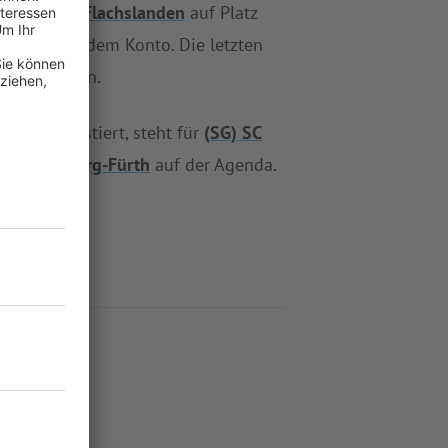
gland/TSV Flachslanden
auf Platz
ntan auf dem Konto. Die letzten
fünf Partien.
enreuth
gastiert, steht für
(SG) SC
SGV Nürnberg-Fürth
auf der Agenda.