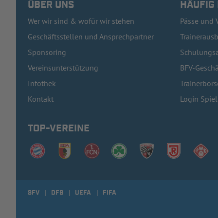
ÜBER UNS
HÄUFIG
Wer wir sind & wofür wir stehen
Pässe und 
Geschäftsstellen und Ansprechpartner
Traineraus
Sponsoring
Schulungsa
Vereinsunterstützung
BFV-Geschä
Infothek
Trainerbörs
Kontakt
Login Spie
TOP-VEREINE
SFV
DFB
UEFA
FIFA