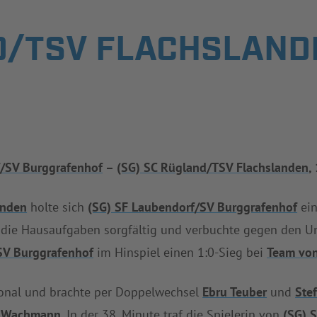
D/TSV FLACHSLANDE
f/SV Burggrafenhof
–
(SG) SC Rügland/TSV Flachslanden
,
anden
holte sich
(SG) SF Laubendorf/SV Burggrafenhof
ein
 die Hausaufgaben sorgfältig und verbuchte gegen den U
SV Burggrafenhof
im Hinspiel einen 1:0-Sieg bei
Team vo
sonal und brachte per Doppelwechsel
Ebru Teuber
und
Ste
n Wachmann
. In der 38. Minute traf die Spielerin von
(SG) 