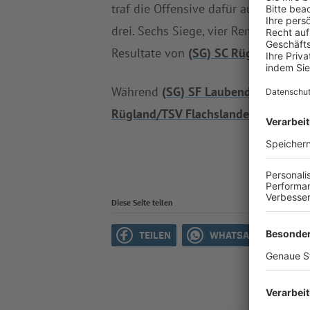
traf die Offensive dafür auch gerne i
drei. Sechs Siege, vier Remis und fü
Resultate von
(SG) SC Rügland/TSV 
Während
(SG) SF Laubendorf/SV Bur
Rügland/TSV Flachslanden
einen Tag
Diese Seite teilen
TEILEN
WHATSAPP
M