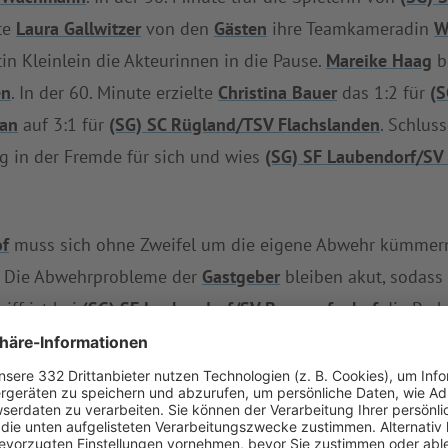
te
Laura Gallwitzer
von den
Gästen
ihre Teamkameradin
W
tin Kleinlein die Akteurinnen in die Pause.
Mareike Haag
b
en
. In der 60. Minute erzielte
Christina Bauer
das 1:2 für
(S
ian
auf 3:1 für
(SG) SC Rügland/TSV Flachslanden
. Schlus
g in der Fremde für sich und wies
(SG) SF Laubendorf/SV
of
muss sich ohne Zweifel um die eigene Abwehr kümmern.
l. Die Abwehrprobleme der
Gastgeber
bleiben akut, sodass
iff ist bei
(SG) SF Laubendorf/SV Burggrafenhof
die Prob
lang. Vier Siege, drei Remis und sechs Niederlagen hat
(S
en
präsentierte sich die Abwehr angesichts 24 Gegentreffe