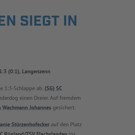
N SIEGT IN
 1:3 (0:1), Langenzenn
e 1:3-Schlappe ab.
(SG) SC
nderdog einen Dreier. Auf fremdem
n Wachmann Johannes
gesichert.
fanie Stürzenhofecker
auf den Platz
SC Rügland/TSV Flachslanden
ins