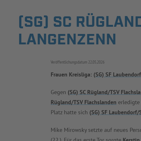
(SG) SC RÜGLAN
LANGENZENN
Veröffentlichungsdatum
22.05.2026
Frauen Kreisliga:
(SG) SF Laubendor
Gegen
(SG) SC Rügland/TSV Flachsl
Rügland/TSV Flachslanden
erledigte
Platz hatte sich
(SG) SF Laubendorf/
Mike Mirowsky setzte auf neues Per
(22.). Für das erste Tor sorgte
Kersti