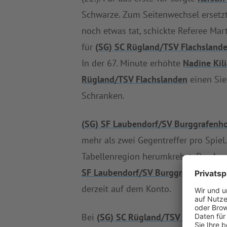
Schwarze. Zum Seitenwechsel ersetz
noch etwas tat, schickte Referee Mar
für
(SG) SC Rügland/TSV Flachsland
In der 67. Minute erhöhte
Nadine Kil
Rügland/TSV Flachslanden
einen Sie
Schranken.
(SG) SF Laubendorf/SV Burggrafenh
mehr als zwei Gegentreffer pro Spie
Tabellenregion herumkrebst. Der Angr
SF Laubendorf/SV Burggrafenhof
bis
derzeit auf dem Konto.
Bei
(SG) SC Rügland/TSV Flachsland