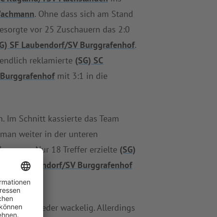
achmann
. Ohne dass sich am Stand
esorgte vor 25 Zuschauern das 2:0
G) SF Laubendorf/SV Burggrafenhof
.
sendlich reklamierte
(SG) SC
 Burggrafenhof
mit 3:1 in die
 Im Schnitt kassierte das Team
 man weiter in der unteren
lemzone. Nur 18 Treffer erzielte
(SG)
G) SF Laubendorf/SV Burggrafenhof
r immer wieder wackelig. Allerdings