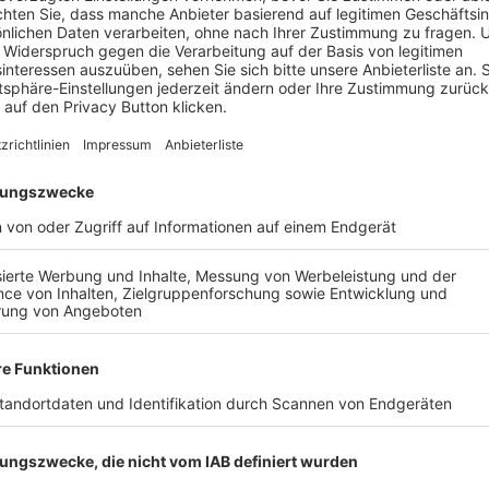
ns gegnerische Tor (27). Trotz des Sieges bleibt
(SG) SC Rü
nf Niederlagen hat
(SG) SC Rügland/TSV Flachslanden
mome
Flachslanden
konnten sich sehen lassen – acht Punkte aus 
ggrafenhof
am nächsten Samstag (16:00 Uhr) bei
SV Popp
 vorher der Schlagabtausch bei der
Zweitvertretung von 
AIL