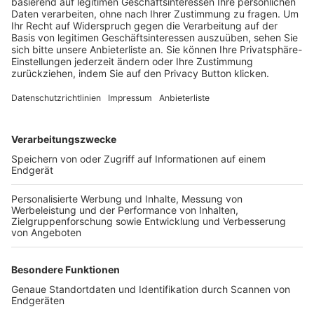
Trainerbörse
Login SpielPlus
FOLGE DEM BFV
TOP-VEREINE
TOP-PARTNER