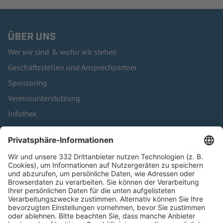
ÜBER UNS
Wer wir sind & wofür wir stehen
Geschäftsstellen und Ansprechpartner
Sponsoring
Vereinsunterstützung
Infothek
Kontakt
HÄUFIG BESUCHTE SEITEN
Pässe und Vereinswechsel
Trainerausbildung
Schulungsangebot Vereinsmitarbeiter
BFV-Geschäftsstellen