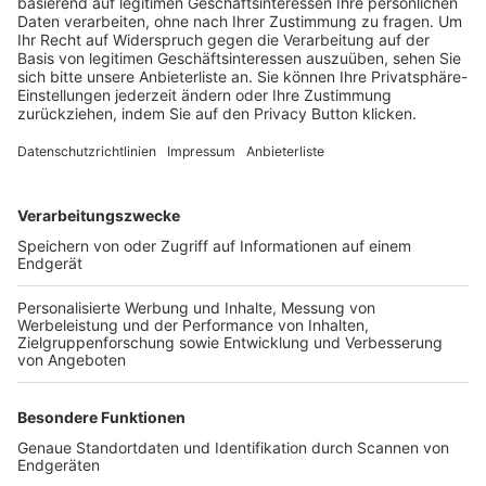
Trainerbörse
Login SpielPlus
FOLGE DEM BFV
TOP-VEREINE
TOP-PARTNER