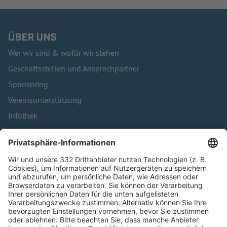
ÜBER UNS
Wer wir sind & wofür wir stehen
Geschäftsstellen und Ansprechpartner
Sponsoring
Vereinsunterstützung
Infothek
Kontakt
HÄUFIG BESUCHTE SEITEN
Pässe und Vereinswechsel
Trainerausbildung
Schulungsangebot Vereinsmitarbeiter
BFV-Geschäftsstellen