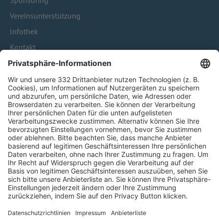
Sponsoring
Vereinsunterstützung
Infothek
Kontakt
HÄUFIG BESUCHTE SEITEN
Pässe und Vereinswechsel
Trainerausbildung
Schulungsangebot Vereinsmitarbeiter
BFV-Geschäftsstellen
Trainerbörse
Login SpielPlus
FOLGE DEM BFV