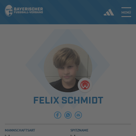
MENÜ
Jetzt einloggen
ERGEBNISSE & WETTBEWERBE
NEUIGKEITEN
SPIELBETRIEB & VERBANDSLEBEN
FELIX SCHMIDT
AUSBILDUNG & FÖRDERUNG
DER VERBAND
MANNSCHAFTSART
SPITZNAME