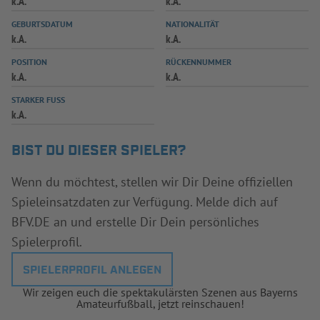
k.A.
k.A.
INFOTHEK
SPIELPLUS
GEBURTSDATUM
NATIONALITÄT
k.A.
k.A.
POSITION
RÜCKENNUMMER
k.A.
k.A.
STARKER FUSS
k.A.
BIST DU DIESER SPIELER?
Wenn du möchtest, stellen wir Dir Deine offiziellen
Spieleinsatzdaten zur Verfügung. Melde dich auf
BFV.DE an und erstelle Dir Dein persönliches
Spielerprofil.
SPIELERPROFIL ANLEGEN
Wir zeigen euch die spektakulärsten Szenen aus Bayerns
Amateurfußball, jetzt reinschauen!