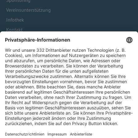
Sponsoring
Vereinsunterstützung
Infothek
Kontakt
HÄUFIG BESUCHTE SEITEN
Pässe und Vereinswechsel
Trainerausbildung
Schulungsangebot Vereinsmitarbeiter
BFV-Geschäftsstellen
Trainerbörse
Login SpielPlus
FOLGE DEM BFV