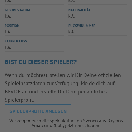
k.A.
k.A.
INFOTHEK
SPIELPLUS
GEBURTSDATUM
NATIONALITÄT
k.A.
k.A.
POSITION
RÜCKENNUMMER
k.A.
k.A.
STARKER FUSS
k.A.
BIST DU DIESER SPIELER?
Wenn du möchtest, stellen wir Dir Deine offiziellen
Spieleinsatzdaten zur Verfügung. Melde dich auf
BFV.DE an und erstelle Dir Dein persönliches
Spielerprofil.
SPIELERPROFIL ANLEGEN
Wir zeigen euch die spektakulärsten Szenen aus Bayerns
Amateurfußball, jetzt reinschauen!