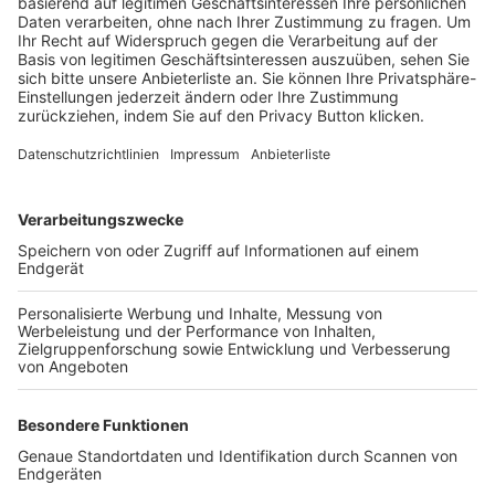
Trainerbörse
Login SpielPlus
FOLGE DEM BFV
TOP-VEREINE
TOP-PARTNER