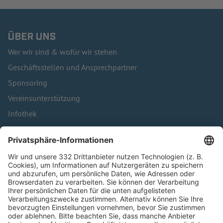
ÜBER UNS
Wer wir sind & wofür wir stehen
Geschäftsstellen und Ansprechpartner
Sponsoring
Vereinsunterstützung
Infothek
Kontakt
HÄUFIG BESUCHTE SEITEN
Pässe und Vereinswechsel
Trainerausbildung
Schulungsangebot Vereinsmitarbeiter
BFV-Geschäftsstellen