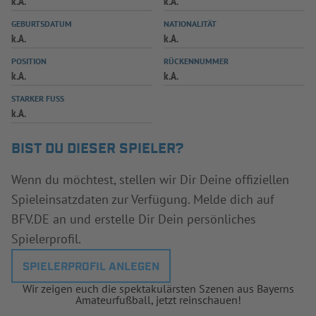
k.A.
k.A.
INFOTHEK
SPIELPLUS
GEBURTSDATUM
NATIONALITÄT
k.A.
k.A.
POSITION
RÜCKENNUMMER
k.A.
k.A.
STARKER FUSS
k.A.
BIST DU DIESER SPIELER?
Wenn du möchtest, stellen wir Dir Deine offiziellen
Spieleinsatzdaten zur Verfügung. Melde dich auf
BFV.DE an und erstelle Dir Dein persönliches
Spielerprofil.
SPIELERPROFIL ANLEGEN
Wir zeigen euch die spektakulärsten Szenen aus Bayerns
Amateurfußball, jetzt reinschauen!