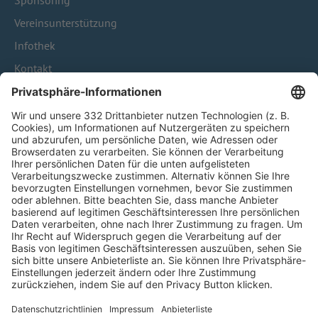
Sponsoring
Vereinsunterstützung
Infothek
Kontakt
HÄUFIG BESUCHTE SEITEN
Pässe und Vereinswechsel
Trainerausbildung
Schulungsangebot Vereinsmitarbeiter
BFV-Geschäftsstellen
Trainerbörse
Login SpielPlus
FOLGE DEM BFV