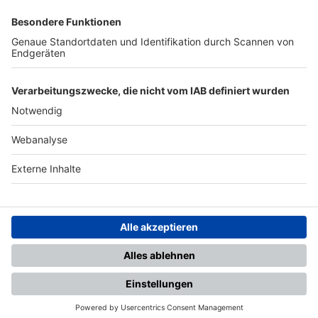
SFV
DFB
UEFA
FIFA
Nutzungsbedingungen
Datenschutz
Impressum