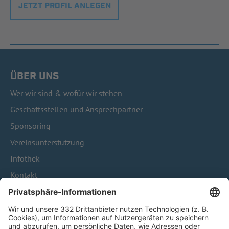
JETZT PROFIL ANLEGEN
ÜBER UNS
Wer wir sind & wofür wir stehen
Geschäftsstellen und Ansprechpartner
Sponsoring
Vereinsunterstützung
Infothek
Kontakt
HÄUFIG BESUCHTE SEITEN
Pässe und Vereinswechsel