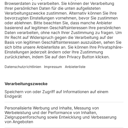
Trainerausbildung
Schulungsangebot Vereinsmitarbeiter
BFV-Geschäftsstellen
Trainerbörse
Login SpielPlus
FOLGE DEM BFV
TOP-VEREINE
TOP-PARTNER