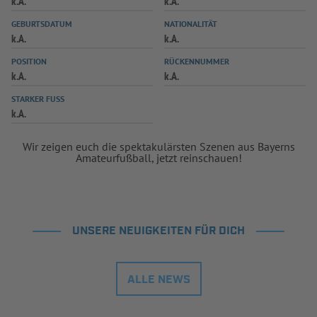
k.A.
k.A.
INFOTHEK
SPIELPLUS
GEBURTSDATUM
NATIONALITÄT
k.A.
k.A.
POSITION
RÜCKENNUMMER
k.A.
k.A.
STARKER FUSS
k.A.
Wir zeigen euch die spektakulärsten Szenen aus Bayerns
Amateurfußball, jetzt reinschauen!
UNSERE NEUIGKEITEN FÜR DICH
ALLE NEWS