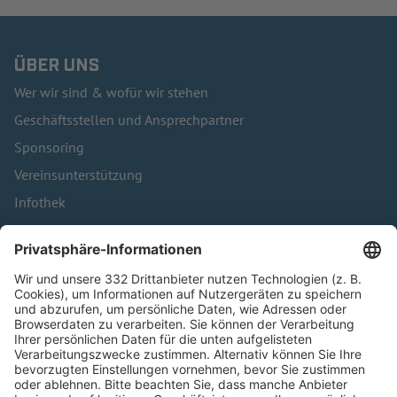
ÜBER UNS
Wer wir sind & wofür wir stehen
Geschäftsstellen und Ansprechpartner
Sponsoring
Vereinsunterstützung
Infothek
Kontakt
HÄUFIG BESUCHTE SEITEN
Pässe und Vereinswechsel
Trainerausbildung
Schulungsangebot Vereinsmitarbeiter
BFV-Geschäftsstellen