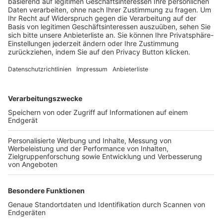
Trainerbörse
Login SpielPlus
FOLGE DEM BFV
TOP-VEREINE
TOP-PARTNER