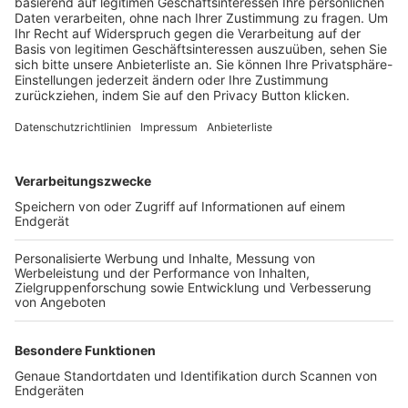
Trainerbörse
Login SpielPlus
FOLGE DEM BFV
TOP-VEREINE
TOP-PARTNER