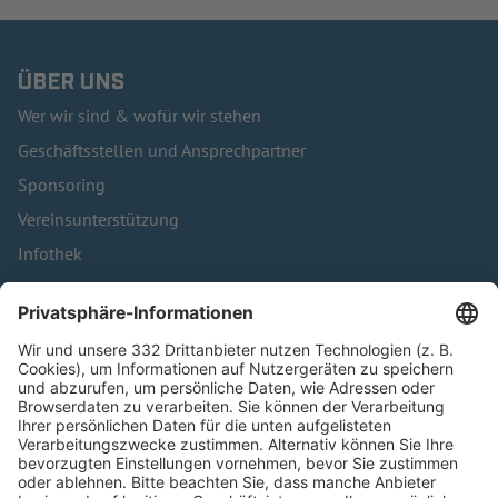
ÜBER UNS
Wer wir sind & wofür wir stehen
Geschäftsstellen und Ansprechpartner
Sponsoring
Vereinsunterstützung
Infothek
Kontakt
HÄUFIG BESUCHTE SEITEN
Pässe und Vereinswechsel
Trainerausbildung
Schulungsangebot Vereinsmitarbeiter
BFV-Geschäftsstellen