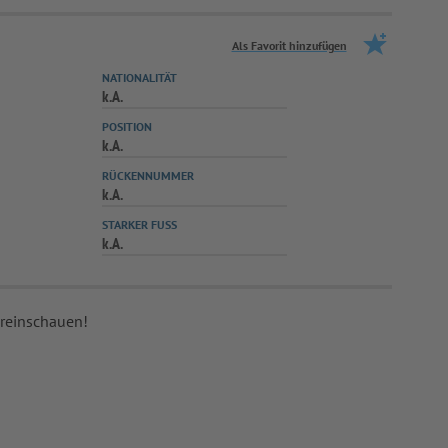
Als Favorit hinzufügen
NATIONALITÄT
k.A.
POSITION
k.A.
RÜCKENNUMMER
k.A.
STARKER FUSS
k.A.
 reinschauen!