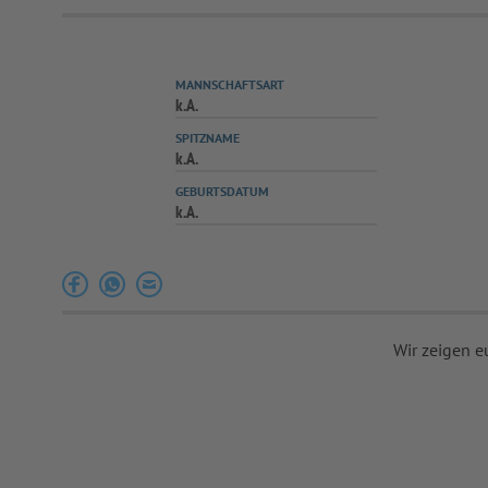
MANNSCHAFTSART
k.A.
SPITZNAME
k.A.
GEBURTSDATUM
k.A.
Wir zeigen e