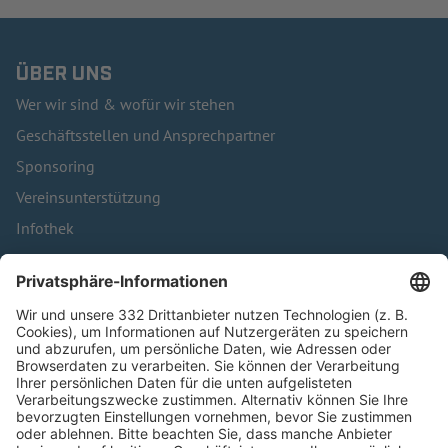
ÜBER UNS
Wer wir sind & wofür wir stehen
Geschäftsstellen und Ansprechpartner
Sponsoring
Vereinsunterstützung
Infothek
Kontakt
HÄUFIG BESUCHTE SEITEN
Pässe und Vereinswechsel
Trainerausbildung
Schulungsangebot Vereinsmitarbeiter
BFV-Geschäftsstellen