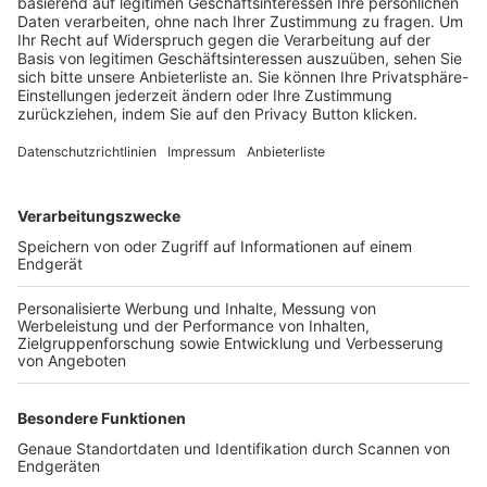
Trainerbörse
Login SpielPlus
FOLGE DEM BFV
TOP-VEREINE
TOP-PARTNER