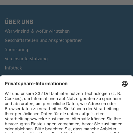
ÜBER UNS
Wer wir sind & wofür wir stehen
Geschäftsstellen und Ansprechpartner
Sponsoring
Vereinsunterstützung
Infothek
Kontakt
HÄUFIG BESUCHTE SEITEN
Pässe und Vereinswechsel
Trainerausbildung
Schulungsangebot Vereinsmitarbeiter
BFV-Geschäftsstellen