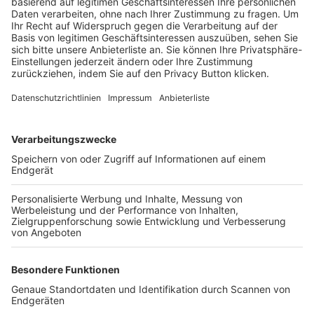
Trainerbörse
Login SpielPlus
FOLGE DEM BFV
TOP-VEREINE
TOP-PARTNER