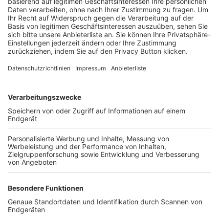
Trainerbörse
Login SpielPlus
FOLGE DEM BFV
TOP-VEREINE
TOP-PARTNER