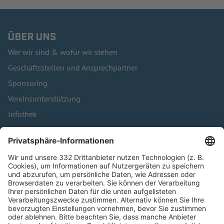
ÜBER UNS
Wer wir sind & wofür wir stehen
Geschäftsstellen und Ansprechpartner
Sponsoring
Vereinsunterstützung
Infothek
Kontakt
HÄUFIG BESUCHTE SEITEN
Pässe und Vereinswechsel
Trainerausbildung
Schulungsangebot Vereinsmitarbeiter
BFV-Geschäftsstellen