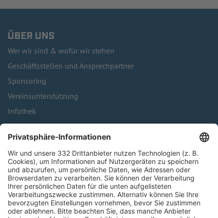
ÜBER UNS
Wer wir sind & wofür wir stehen
Geschäftsstellen und Ansprechpartner
Sponsoring
Vereinsunterstützung
Infothek
Kontakt
HÄUFIG BESUCHTE SEITEN
Pässe und Vereinswechsel
Trainerausbildung
Schulungsangebot Vereinsmitarbeiter
BFV-Geschäftsstellen