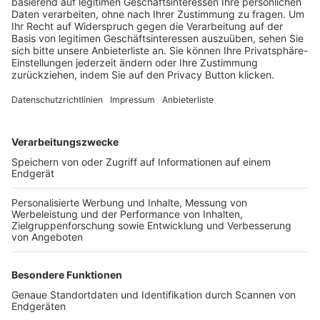
Trainerbörse
Login SpielPlus
FOLGE DEM BFV
TOP-VEREINE
TOP-PARTNER