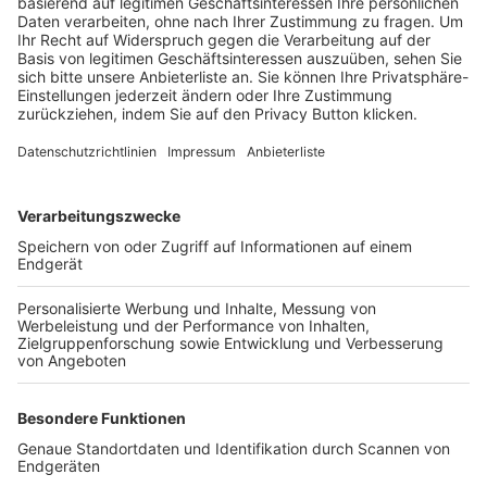
Trainerbörse
Login SpielPlus
FOLGE DEM BFV
TOP-VEREINE
TOP-PARTNER