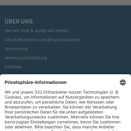
ÜBER UNS
Wer wir sind & wofür wir stehen
Geschäftsstellen und Ansprechpartner
Sponsoring
Vereinsunterstützung
Infothek
Kontakt
HÄUFIG BESUCHTE SEITEN
Pässe und Vereinswechsel
Trainerausbildung
Schulungsangebot Vereinsmitarbeiter
BFV-Geschäftsstellen