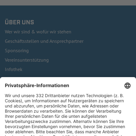
ÜBER UNS
Wer wir sind & wofür wir stehen
Geschäftsstellen und Ansprechpartner
Sponsoring
Vereinsunterstützung
Infothek
Kontakt
HÄUFIG BESUCHTE SEITEN
Pässe und Vereinswechsel
Trainerausbildung
Schulungsangebot Vereinsmitarbeiter
BFV-Geschäftsstellen