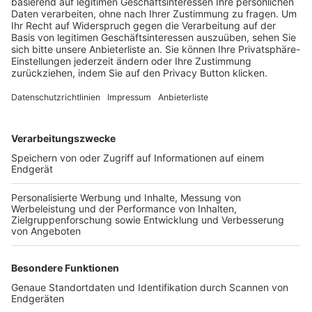
Trainerbörse
Login SpielPlus
FOLGE DEM BFV
TOP-VEREINE
TOP-PARTNER