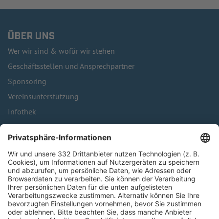
ÜBER UNS
Wer wir sind & wofür wir stehen
Geschäftsstellen und Ansprechpartner
Sponsoring
Vereinsunterstützung
Infothek
Kontakt
HÄUFIG BESUCHTE SEITEN
Pässe und Vereinswechsel
Trainerausbildung
Schulungsangebot Vereinsmitarbeiter
BFV-Geschäftsstellen