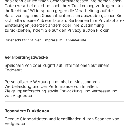
Trainerbörse
Login SpielPlus
FOLGE DEM BFV
TOP-VEREINE
TOP-PARTNER