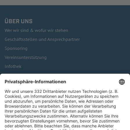
ÜBER UNS
Wer wir sind & wofür wir stehen
Geschäftsstellen und Ansprechpartner
Sponsoring
Vereinsunterstützung
Infothek
Kontakt
HÄUFIG BESUCHTE SEITEN
Pässe und Vereinswechsel
Trainerausbildung
Schulungsangebot Vereinsmitarbeiter
BFV-Geschäftsstellen