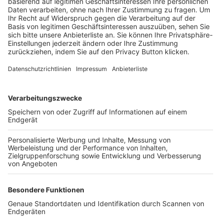
Trainerbörse
Login SpielPlus
FOLGE DEM BFV
TOP-VEREINE
TOP-PARTNER