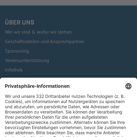
ÜBER UNS
Wer wir sind & wofür wir stehen
Geschäftsstellen und Ansprechpartner
Sponsoring
Vereinsunterstützung
Infothek
Kontakt
HÄUFIG BESUCHTE SEITEN
Pässe und Vereinswechsel
Trainerausbildung
Schulungsangebot Vereinsmitarbeiter
BFV-Geschäftsstellen