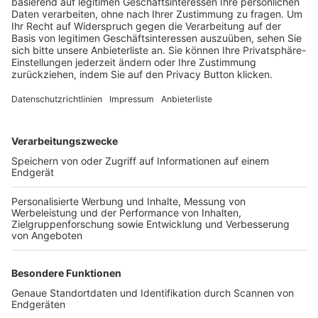
Trainerbörse
Login SpielPlus
FOLGE DEM BFV
TOP-VEREINE
TOP-PARTNER