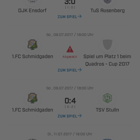

    
 
 
ZUM SPIEL
., 
/

Uhr
 
    

   
ZUM SPIEL
., 
/

Uhr

    
 
 
ZUM SPIEL
., 
/

Uhr