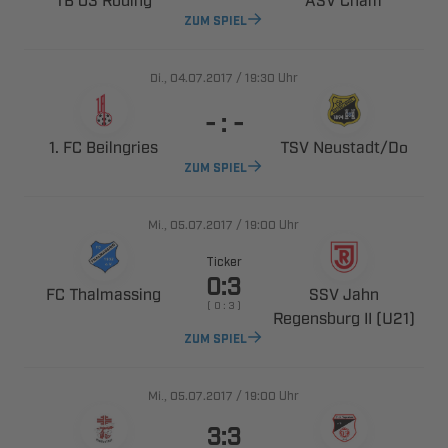
ZUM SPIEL
., 
/

Uhr
  
  
 ​
ZUM SPIEL
., 
/

Uhr
Ticker

 
 
    
  
ZUM SPIEL
., 
/

Uhr
