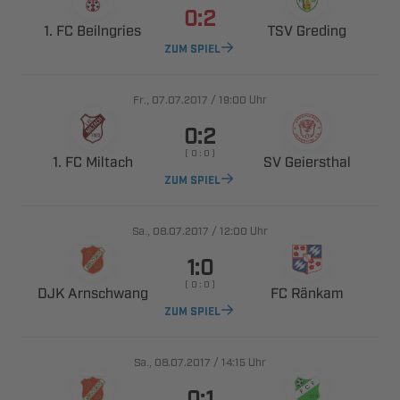

  
 
ZUM SPIEL
., 
/

Uhr

    
  
 
ZUM SPIEL
., 
/

Uhr

    
 
 
ZUM SPIEL
., 
/

Uhr
