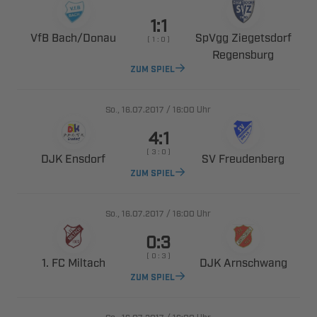

 ​
 
    

ZUM SPIEL
., 
/

Uhr

    
 
 
ZUM SPIEL
., 
/

Uhr

    
  
 
ZUM SPIEL