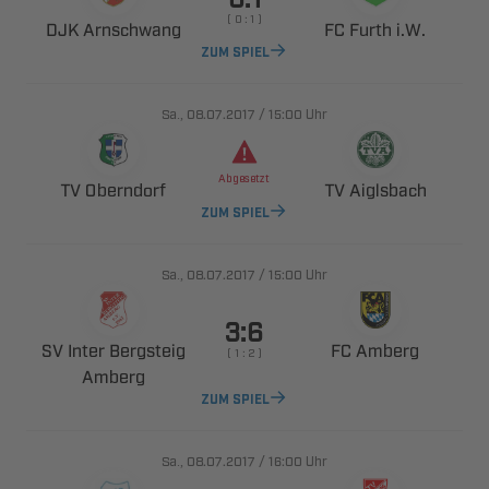
    
 
  
ZUM SPIEL
., 
/

Uhr

 
 
ZUM SPIEL
., 
/

Uhr

  
 
    

ZUM SPIEL
., 
/

Uhr