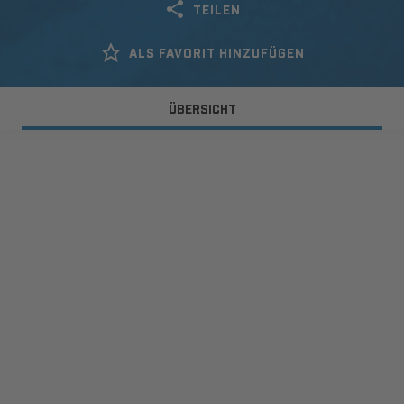
TEILEN
ALS FAVORIT HINZUFÜGEN
ÜBERSICHT