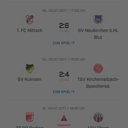
., 
/

Uhr

  
  
    

ZUM SPIEL
., 
/

Uhr

 
 ​
    

ZUM SPIEL
., 
/

Uhr

  
 