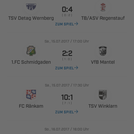

    
  
​ 
ZUM SPIEL
., 
/

Uhr

    
 
 
ZUM SPIEL
., 
/

Uhr

    
 
 
ZUM SPIEL
., 
/

Uhr