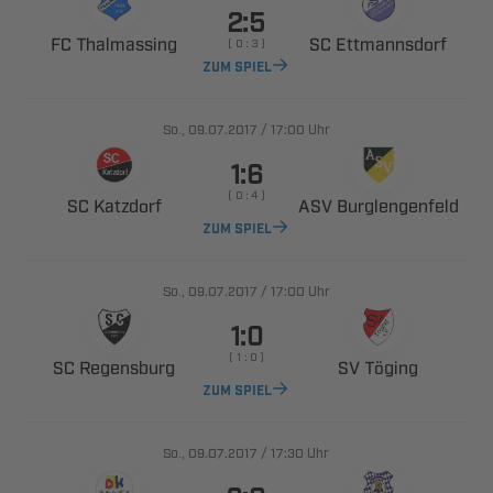

 
 
    
ZUM SPIEL
., 
/

Uhr

    
 
 
ZUM SPIEL
., 
/

Uhr

    
 
 
ZUM SPIEL
., 
/

Uhr