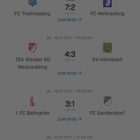

 
 
    
ZUM SPIEL
., 
/

Uhr

  
 
    

ZUM SPIEL
., 
/

Uhr

    
  
 
ZUM SPIEL
., 
/

Uhr