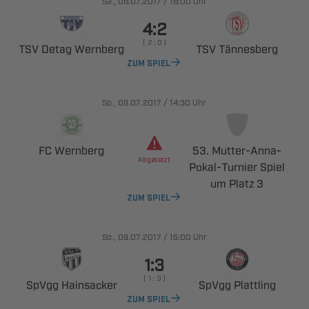
., 
/

Uhr

    
  
 
ZUM SPIEL
., 
/

Uhr
 
 ​​

​ 
  
ZUM SPIEL
., 
/

Uhr

    
 
 
ZUM SPIEL