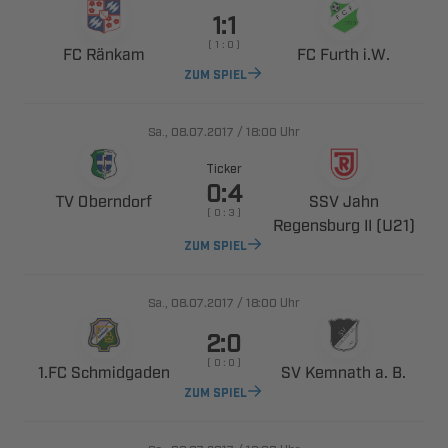

    
 
  
ZUM SPIEL
., 
/

Uhr
Ticker

 
 
    
  
ZUM SPIEL
., 
/

Uhr

    
 
   
ZUM SPIEL