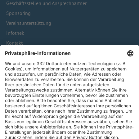
Geschäftsstellen und Ansprechpartner
Sponsoring
Vereinsunterstützung
Infothek
Kontakt
HÄUFIG BESUCHTE SEITEN
Pässe und Vereinswechsel
Trainerausbildung
Schulungsangebot Vereinsmitarbeiter
BFV-Geschäftsstellen
Trainerbörse
Login SpielPlus