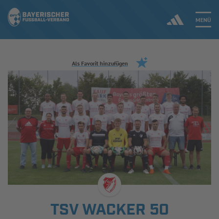
MENÜ
Jetzt einloggen
Als Favorit hinzufügen
ERGEBNISSE & WETTBEWERBE
NEUIGKEITEN
SPIELBETRIEB & VERBANDSLEBEN
AUSBILDUNG & FÖRDERUNG
DER VERBAND
TSV WACKER 50