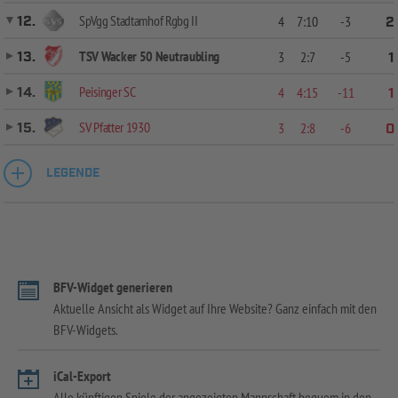
SpVgg Stadtamhof Rgbg II
12.
4
7:10
-3
2
TSV Wacker 50 Neutraubling
13.
3
2:7
-5
1
Peisinger SC
14.
4
4:15
-11
1
SV Pfatter 1930
15.
3
2:8
-6
0
LEGENDE
BFV-Widget generieren
Aktuelle Ansicht als Widget auf Ihre Website? Ganz einfach mit den
BFV-Widgets.
iCal-Export
Alle künftigen Spiele der angezeigten Mannschaft bequem in den