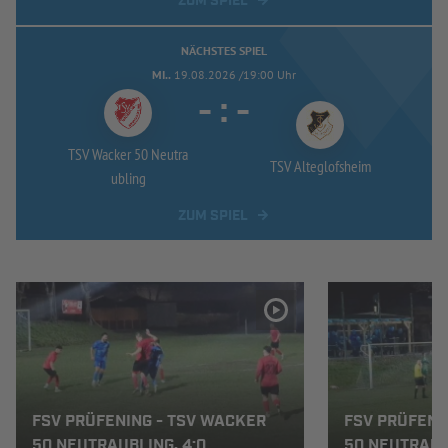
ZUM SPIEL
NÄCHSTES SPIEL
MI..
19.08.2026 /19:00 Uhr
-
:
-
TSV Wacker 50 Neutra
TSV Alteglofsheim
ubling
ZUM SPIEL
FSV PRÜFENING - TSV WACKER
FSV PRÜFENI
50 NEUTRAUBLING, 4:0
50 NEUTRAUB