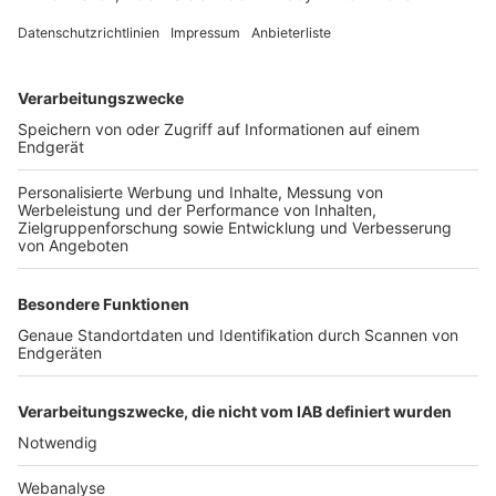
FOLGE DEM BFV
TOP-VEREINE
TOP-PARTNER
SFV
DFB
UEFA
FIFA