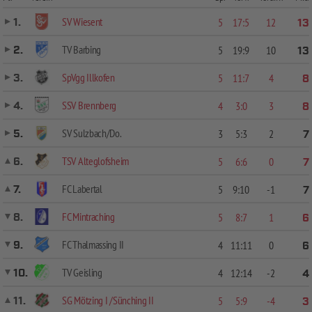
SV Wiesent
1.
5
17:5
12
13
TV Barbing
2.
5
19:9
10
13
SpVgg Illkofen
3.
5
11:7
4
8
SSV Brennberg
4.
4
3:0
3
8
SV Sulzbach/Do.
5.
3
5:3
2
7
TSV Alteglofsheim
6.
5
6:6
0
7
FC Labertal
7.
5
9:10
-1
7
FC Mintraching
8.
5
8:7
1
6
FC Thalmassing II
9.
4
11:11
0
6
TV Geisling
10.
4
12:14
-2
4
SG Mötzing I /Sünching II
11.
5
5:9
-4
3