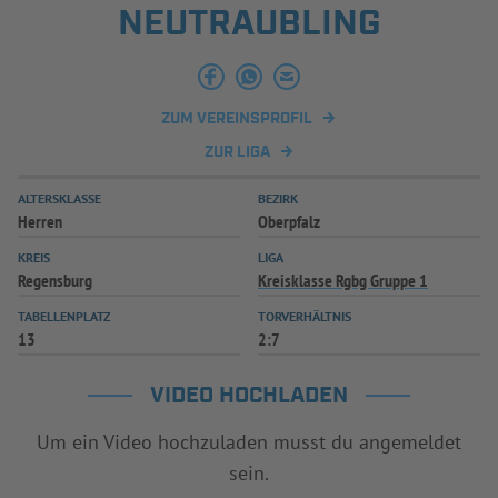
NEUTRAUBLING
INFOTHEK
SPIELPLUS
ZUM VEREINSPROFIL
ZUR LIGA
ALTERSKLASSE
BEZIRK
Herren
Oberpfalz
KREIS
LIGA
Regensburg
Kreisklasse Rgbg Gruppe 1
TABELLENPLATZ
TORVERHÄLTNIS
13
2:7
VIDEO HOCHLADEN
Um ein Video hochzuladen musst du angemeldet
sein.