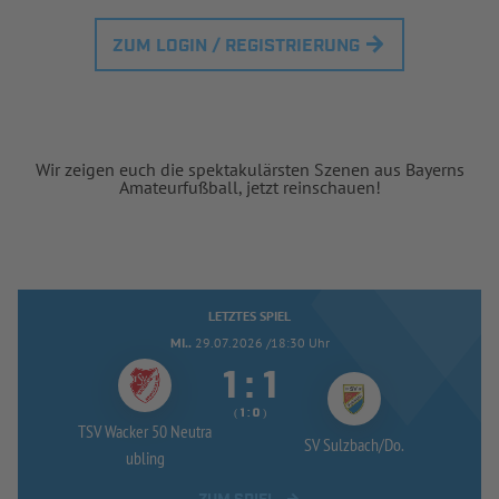
ZUM LOGIN / REGISTRIERUNG
Wir zeigen euch die spektakulärsten Szenen aus Bayerns
Amateurfußball, jetzt reinschauen!
LETZTES SPIEL
MI..
29.07.2026 /18:30 Uhr


:
( 
 )
:
TSV Wacker 50 Neutra
SV Sulzbach/
Do.
ubling