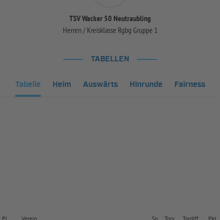
TSV Wacker 50 Neutraubling
Herren / Kreisklasse Rgbg Gruppe 1
TABELLEN
Tabelle
Heim
Auswärts
Hinrunde
Fairness
Pl.
Verein
Sp.
Torv.
Tordiff.
Pkt.