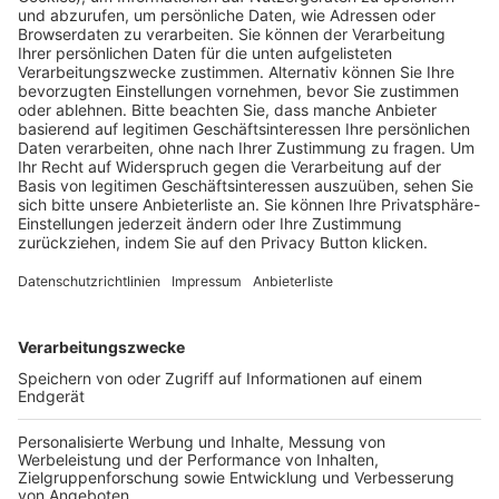
Pässe und Vereinswechsel
Trainerausbildung
Schulungsangebot Vereinsmitarbeiter
BFV-Geschäftsstellen
Trainerbörse
Login SpielPlus
FOLGE DEM BFV
TOP-VEREINE