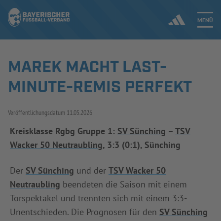
MENÜ
MAREK MACHT LAST-
Jetzt einloggen
MINUTE-REMIS PERFEKT
ERGEBNISSE & WETTBEWERBE
Veröffentlichungsdatum
11.05.2026
NEUIGKEITEN
Kreisklasse Rgbg Gruppe 1:
SV Sünching
–
TSV
Wacker 50 Neutraubling
, 3:3 (0:1), Sünching
SPIELBETRIEB & VERBANDSLEBEN
AUSBILDUNG & FÖRDERUNG
Der
SV Sünching
und der
TSV Wacker 50
Neutraubling
beendeten die Saison mit einem
DER VERBAND
Torspektakel und trennten sich mit einem 3:3-
Unentschieden. Die Prognosen für den
SV Sünching