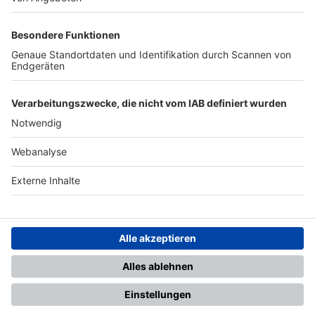
TOP-PARTNER
SFV
DFB
UEFA
FIFA
Nutzungsbedingungen
Datenschutz
Impressum