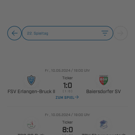
22. Spieltag
., 
/

Uhr
Ticker

 ​ 
 
    
ZUM SPIEL
., 
/

Uhr
Ticker
