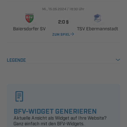
., 
/

Uhr
 
 
 
ZUM SPIEL
LEGENDE
BFV-WIDGET GENERIEREN
Aktuelle Ansicht als Widget auf Ihre Website?
Ganz einfach mit den BFV-Widgets.