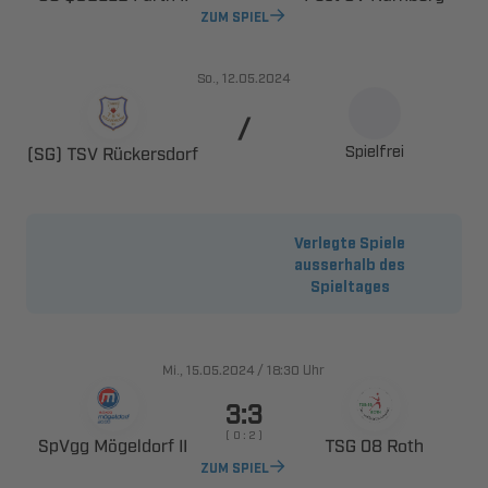
ZUM SPIEL
., 

Spielfrei
  
Verlegte Spiele
ausserhalb des
Spieltages
., 
/

Uhr

    
  
  
ZUM SPIEL