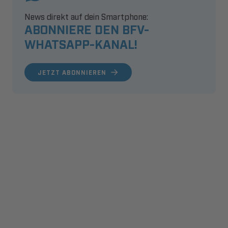
News direkt auf dein Smartphone:
ABONNIERE DEN BFV-
WHATSAPP-KANAL!
JETZT ABONNIEREN