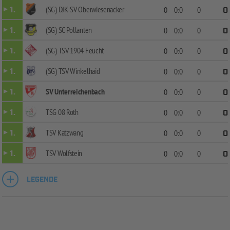
(SG) DJK-SV Oberwiesenacker
1.
0
0:0
0
0
(SG) SC Pollanten
1.
0
0:0
0
0
(SG) TSV 1904 Feucht
1.
0
0:0
0
0
(SG) TSV Winkelhaid
1.
0
0:0
0
0
SV Unterreichenbach
1.
0
0:0
0
0
TSG 08 Roth
1.
0
0:0
0
0
TSV Katzwang
1.
0
0:0
0
0
TSV Wolfstein
1.
0
0:0
0
0
LEGENDE