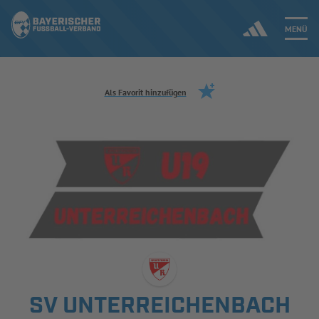
MENÜ
Jetzt einloggen
Als Favorit hinzufügen
ERGEBNISSE & WETTBEWERBE
NEUIGKEITEN
SPIELBETRIEB & VERBANDSLEBEN
AUSBILDUNG & FÖRDERUNG
DER VERBAND
SV UNTERREICHENBACH