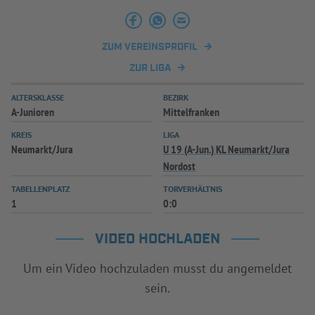
INFOTHEK
SPIELPLUS
ZUM VEREINSPROFIL
ZUR LIGA
ALTERSKLASSE
BEZIRK
A-Junioren
Mittelfranken
KREIS
LIGA
Neumarkt/Jura
U 19 (A-Jun.) KL Neumarkt/Jura
Nordost
TABELLENPLATZ
TORVERHÄLTNIS
1
0:0
VIDEO HOCHLADEN
Um ein Video hochzuladen musst du angemeldet
sein.