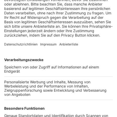
BFV-Geschäftsstellen
Trainerbörse
Login SpielPlus
FOLGE DEM BFV
TOP-VEREINE
TOP-PARTNER