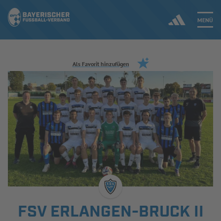
MENÜ
Jetzt einloggen
Als Favorit hinzufügen
ERGEBNISSE & WETTBEWERBE
NEUIGKEITEN
SPIELBETRIEB & VERBANDSLEBEN
AUSBILDUNG & FÖRDERUNG
DER VERBAND
FSV ERLANGEN-BRUCK II