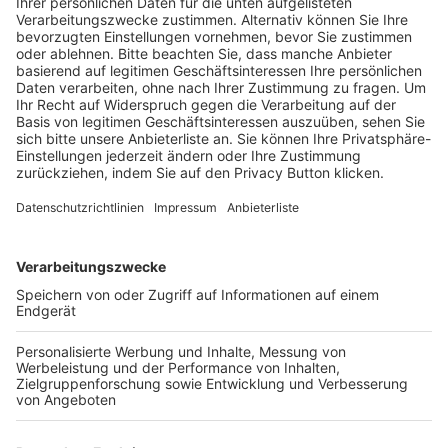
Schulungsangebot Vereinsmitarbeiter
BFV-Geschäftsstellen
Trainerbörse
Login SpielPlus
FOLGE DEM BFV
TOP-VEREINE
TOP-PARTNER