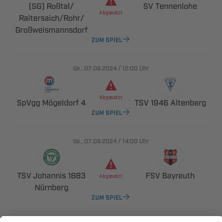
 ​
 

​​

ZUM SPIEL
., 
/

Uhr

  
  
ZUM SPIEL
., 
/

Uhr
  
 


ZUM SPIEL