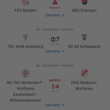

 
 
ZUM SPIEL
., 
/

Uhr

    
  
  
ZUM SPIEL
., 
/

Uhr
ABPFIFF
   
 ​



    
 

ZUM SPIEL