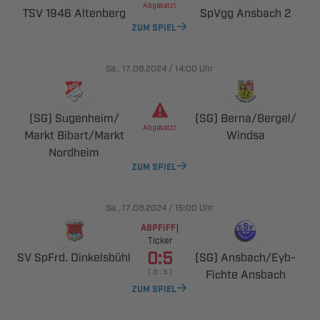

  
  
ZUM SPIEL
., 
/

Uhr
 ​
 ​​

 ​


ZUM SPIEL
., 
/

Uhr
ABPFIFF
|
Ticker

  
 ​​
 
    
ZUM SPIEL