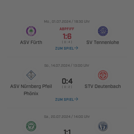
., 
/

Uhr
ABPFIFF

 
 
    
ZUM SPIEL
., 
/

Uhr

  
 
    

ZUM SPIEL
., 
/

Uhr
