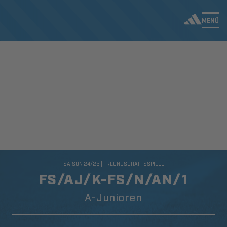
MENÜ
SAISON 24/25 | FREUNDSCHAFTSSPIELE
FS/AJ/K-FS/N/AN/1
A-Junioren