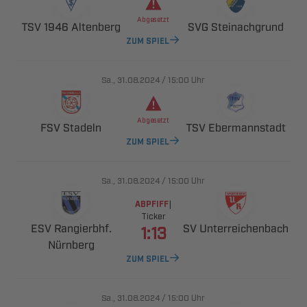

  
 
ZUM SPIEL
., 
/

Uhr

 
 
ZUM SPIEL
., 
/

Uhr
ABPFIFF
|
Ticker
 
 


ZUM SPIEL
., 
/

Uhr