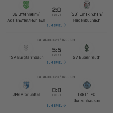

 ​
 ​
    
​

ZUM SPIEL
., 
/

Uhr

    
 
 
ZUM SPIEL
., 
/

Uhr

 
  
    

ZUM SPIEL