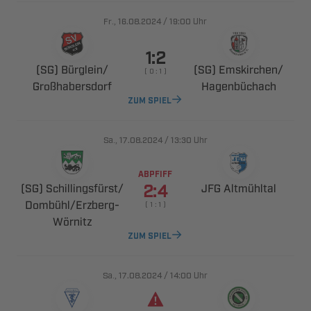
., 
/

Uhr

 ​
 ​
    


ZUM SPIEL
., 
/

Uhr
ABPFIFF

 ​
 
​​
    

ZUM SPIEL
., 
/

Uhr