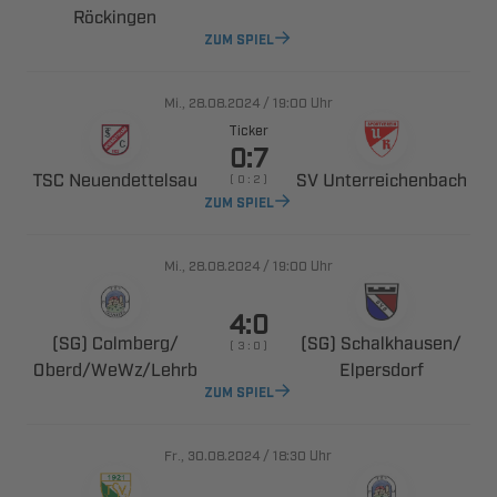

ZUM SPIEL
., 
/

Uhr
Ticker

 
 
    
ZUM SPIEL
., 
/

Uhr

 ​
 ​
    
​​

ZUM SPIEL
., 
/

Uhr