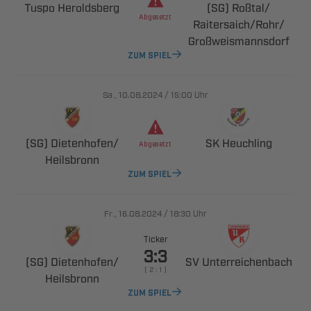
 
 ​

​​

ZUM SPIEL
., 
/

Uhr
 ​
 


ZUM SPIEL
., 
/

Uhr
Ticker

 ​
 
    

ZUM SPIEL