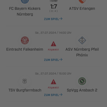
Ticker

  
 
    

ZUM SPIEL
., 
/

Uhr
 
  


ZUM SPIEL
., 
/

Uhr

 
  
ZUM SPIEL