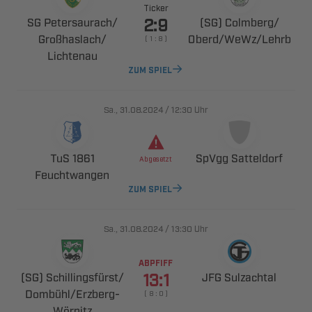
Ticker

 ​
 ​
​
​​
    

ZUM SPIEL
., 
/

Uhr
 
 


ZUM SPIEL
., 
/

Uhr
ABPFIFF

 ​
 
​​
    
