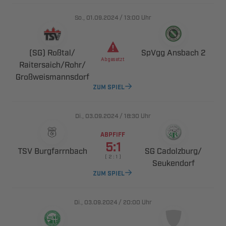
., 
/

Uhr
 ​
  

​​

ZUM SPIEL
., 
/

Uhr
ABPFIFF

 
 
    

ZUM SPIEL
., 
/

Uhr