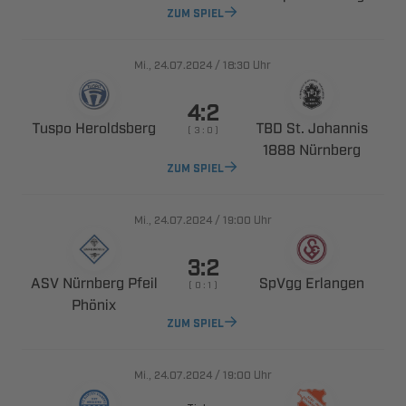
ZUM SPIEL
., 
/

Uhr

 
  
    
 
ZUM SPIEL
., 
/

Uhr

  
 
    

ZUM SPIEL
., 
/

Uhr