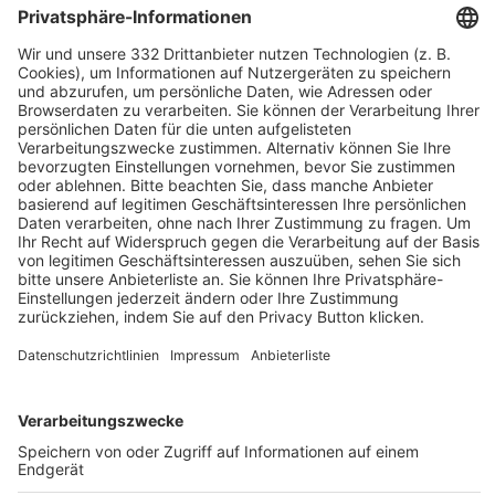
., 
/

Uhr
Ticker

  
 
    

ZUM SPIEL
., 
/

Uhr
ABPFIFF
|
Ticker
 ​
 ​


​
    

ZUM SPIEL
., 
/

Uhr

    
 
 