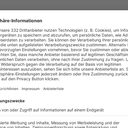
 
​

 