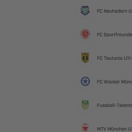
  
  
  ​
  
​
  