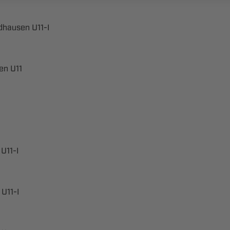
 ​
 

​
​