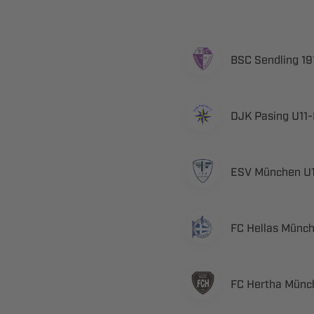
  
  ​
  
  
  