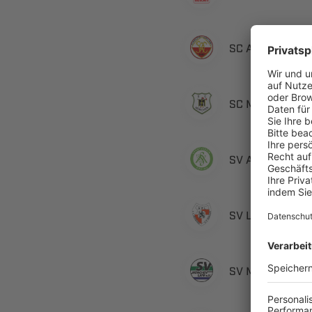
  
  
  ​
  
  