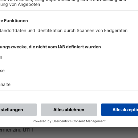
 ​
 ​
 ​
 
 ​
 ​