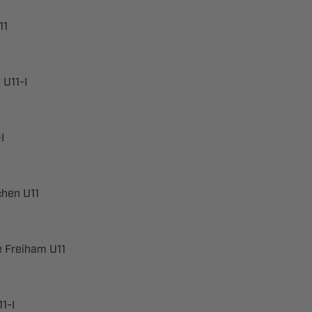

​

 
  
​