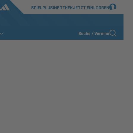
SPIELPLUS
INFOTHEK
JETZT EINLOGGEN
Suche / Vereine