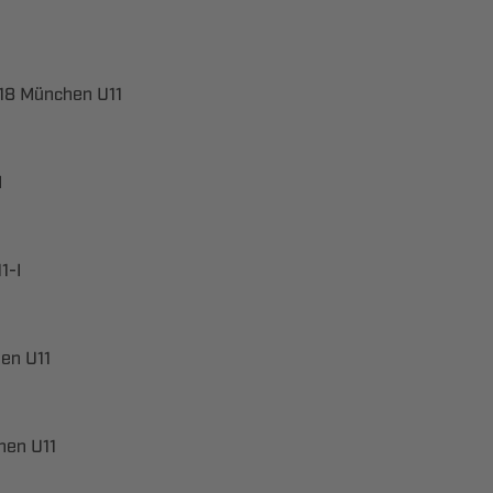
  

​
 
 