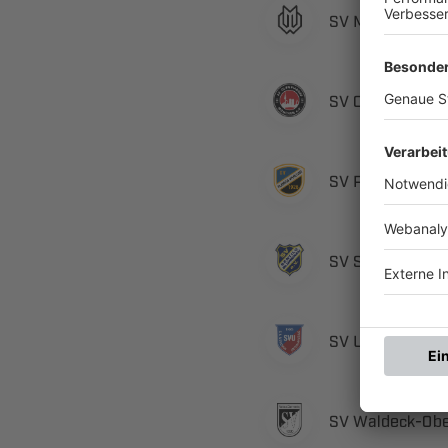
  
  
 ​
 ​
 
 ​