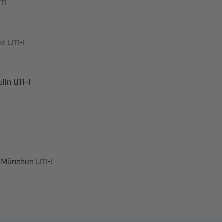

 ​
 ​
 ​