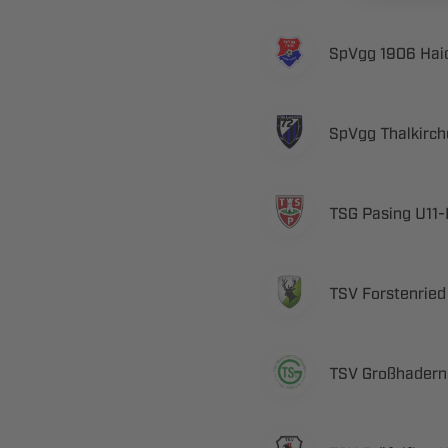
  
 
  ​
  
  