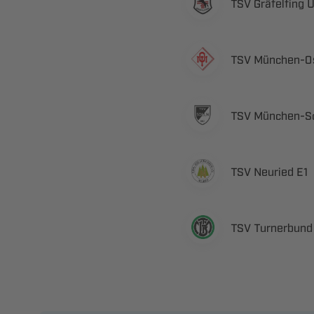
  
 ​
 ​
  
  