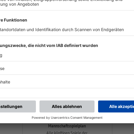
iCal-Export
Alle künftigen Spiele der
angezeigten Mannschaft
bequem in den eigenen
Kalender von Outlook, u.a.
übertragen.
Mannschaftsspielplan
Alle künftigen Spiele der