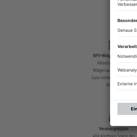
BFV-Widget generieren
Aktuelle Ansicht als
Widget auf Ihre Website?
Ganz einfach mit den BFV-
Widgets.
Vereinsspielplan
Alle künftigen Spiele des