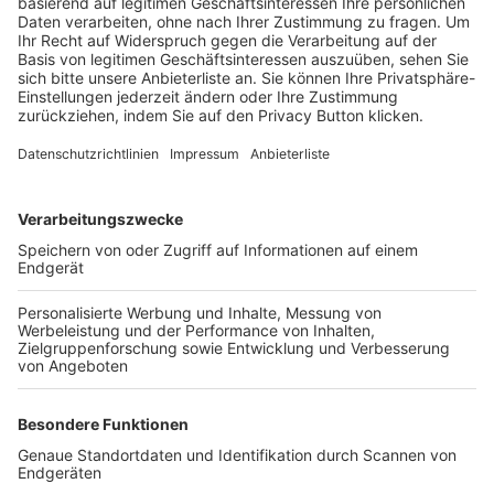
Trainerbörse
Login SpielPlus
FOLGE DEM BFV
TOP-VEREINE
TOP-PARTNER