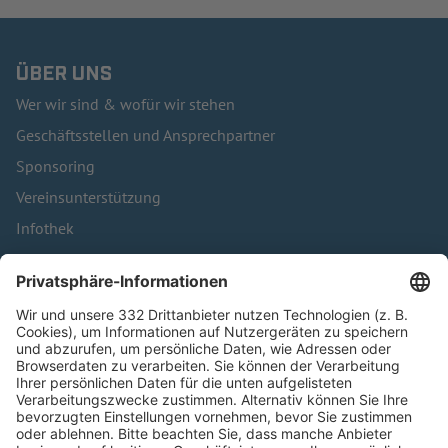
ÜBER UNS
Wer wir sind & wofür wir stehen
Geschäftsstellen und Ansprechpartner
Sponsoring
Vereinsunterstützung
Infothek
Kontakt
HÄUFIG BESUCHTE SEITEN
Pässe und Vereinswechsel
Trainerausbildung
Schulungsangebot Vereinsmitarbeiter
BFV-Geschäftsstellen