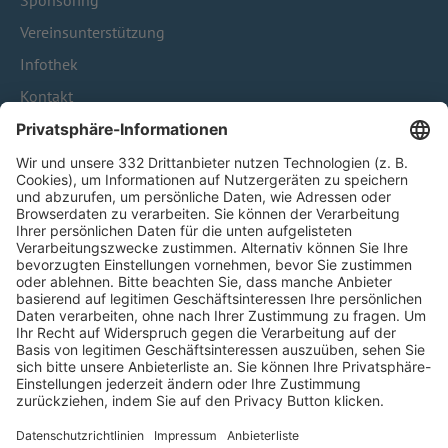
Sponsoring
Vereinsunterstützung
Infothek
Kontakt
HÄUFIG BESUCHTE SEITEN
Pässe und Vereinswechsel
Trainerausbildung
Schulungsangebot Vereinsmitarbeiter
BFV-Geschäftsstellen
Trainerbörse
Login SpielPlus
FOLGE DEM BFV