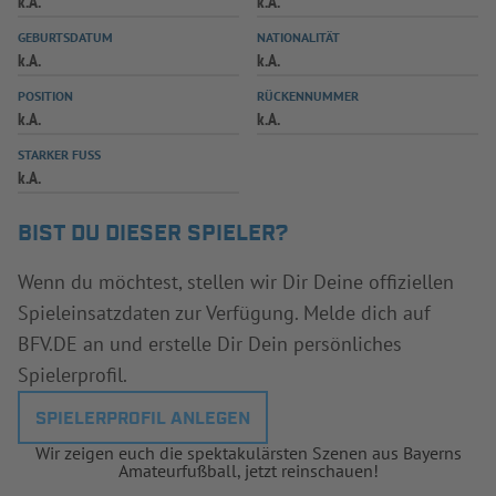
k.A.
k.A.
INFOTHEK
SPIELPLUS
GEBURTSDATUM
NATIONALITÄT
k.A.
k.A.
POSITION
RÜCKENNUMMER
k.A.
k.A.
STARKER FUSS
k.A.
BIST DU DIESER SPIELER?
Wenn du möchtest, stellen wir Dir Deine offiziellen
Spieleinsatzdaten zur Verfügung. Melde dich auf
BFV.DE an und erstelle Dir Dein persönliches
Spielerprofil.
SPIELERPROFIL ANLEGEN
Wir zeigen euch die spektakulärsten Szenen aus Bayerns
Amateurfußball, jetzt reinschauen!