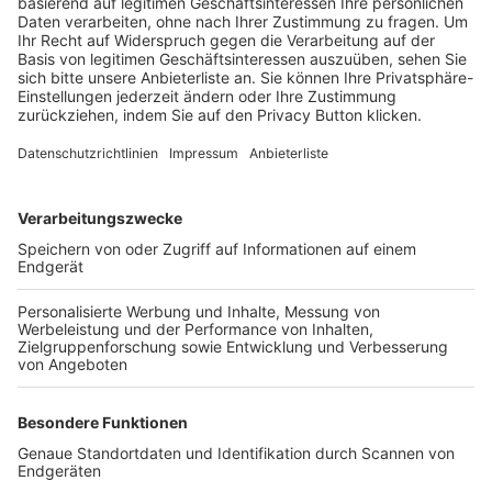
Trainerbörse
Login SpielPlus
FOLGE DEM BFV
TOP-VEREINE
TOP-PARTNER