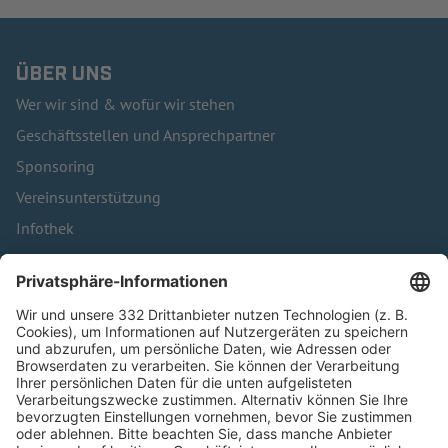
ÜBER UNS
Wer wir sind & wofür wir stehen
Geschäftsstellen und Ansprechpartner
Sponsoring
Vereinsunterstützung
Infothek
Kontakt
HÄUFIG BESUCHTE SEITEN
Pässe und Vereinswechsel
Trainerausbildung
Schulungsangebot Vereinsmitarbeiter
BFV-Geschäftsstellen