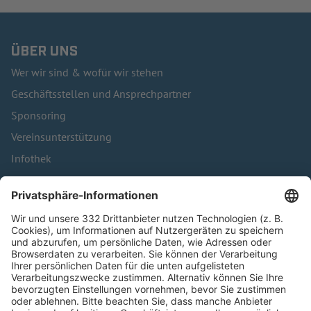
ÜBER UNS
Wer wir sind & wofür wir stehen
Geschäftsstellen und Ansprechpartner
Sponsoring
Vereinsunterstützung
Infothek
Kontakt
HÄUFIG BESUCHTE SEITEN
Pässe und Vereinswechsel
Trainerausbildung
Schulungsangebot Vereinsmitarbeiter
BFV-Geschäftsstellen