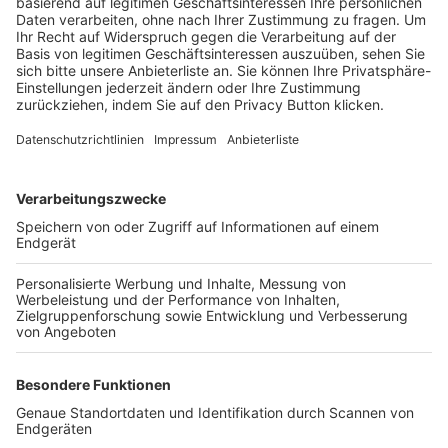
Trainerbörse
Login SpielPlus
FOLGE DEM BFV
TOP-VEREINE
TOP-PARTNER